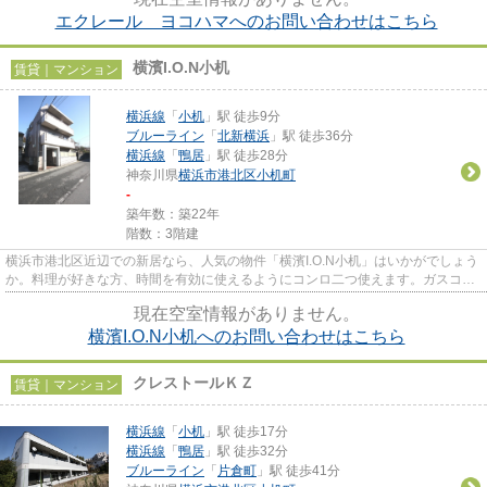
エクレール ヨコハマへのお問い合わせはこちら
横濱I.O.N小机
賃貸｜マンション
横浜線
「
小机
」駅 徒歩9分
ブルーライン
「
北新横浜
」駅 徒歩36分
横浜線
「
鴨居
」駅 徒歩28分
神奈川県
横浜市港北区
小机町
-
築年数：築22年
階数：3階建
横浜市港北区近辺での新居なら、人気の物件「横濱I.O.N小机」はいかがでしょう
か。料理が好きな方、時間を有効に使えるようにコンロ二つ使えます。ガスコン
ロ付き物件なのでお料理好き...
現在空室情報がありません。
横濱I.O.N小机へのお問い合わせはこちら
クレストールＫＺ
賃貸｜マンション
横浜線
「
小机
」駅 徒歩17分
横浜線
「
鴨居
」駅 徒歩32分
ブルーライン
「
片倉町
」駅 徒歩41分