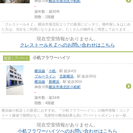
神奈川県
横浜市港北区
小机町
-
築年数：築30年
階数：2階建
「クレストールＫＺ」:横浜市港北区エリアの新居にピッタリ。物件探しをはじめ
た方は、当社をご利用になりませんか。たくさんの物件をご用意しておりますの
で、お気に入りの物件に出会...
現在空室情報がありません。
クレストールＫＺへのお問い合わせはこちら
小机フラワーハイツ
賃貸｜アパート
横浜線
「
小机
」駅 徒歩4分
ブルーライン
「
北新横浜
」駅 徒歩30分
横浜線
「
新横浜
」駅 徒歩30分
神奈川県
横浜市港北区
小机町
-
築年数：築34年
階数：4階建
横浜線小机近くの新居におすすめ、『小机フラワーハイツ』の物件情報！コンク
リート躯体で隙間がなく、気密性や断熱効果も高いアパート☆ポイントが一挙に
貯まる。初期費用のカード決済...
現在空室情報がありません。
小机フラワーハイツへのお問い合わせはこちら