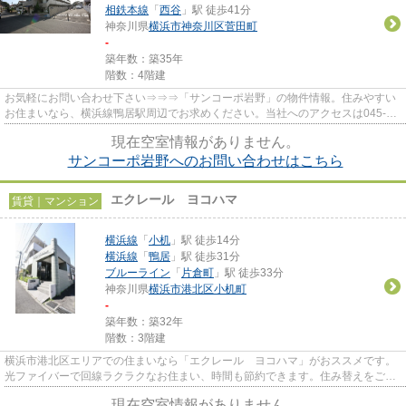
相鉄本線
「
西谷
」駅 徒歩41分
神奈川県
横浜市神奈川区
菅田町
-
築年数：築35年
階数：4階建
お気軽にお問い合わせ下さい⇒⇒⇒「サンコーポ岩野」の物件情報。住みやすい
お住まいなら、横浜線鴨居駅周辺でお求めください。当社へのアクセスは045-
548-4921、hoyu-oda@ec1.technowav...
現在空室情報がありません。
サンコーポ岩野へのお問い合わせはこちら
エクレール ヨコハマ
賃貸｜マンション
横浜線
「
小机
」駅 徒歩14分
横浜線
「
鴨居
」駅 徒歩31分
ブルーライン
「
片倉町
」駅 徒歩33分
神奈川県
横浜市港北区
小机町
-
築年数：築32年
階数：3階建
横浜市港北区エリアでの住まいなら「エクレール ヨコハマ」がおススメです。
光ファイバーで回線ラクラクなお住まい、時間も節約できます。住み替えをご希
望の方へこの物件は2015年9の...
現在空室情報がありません。