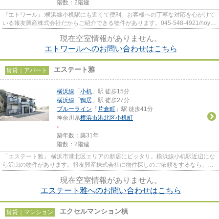
階数：2階建
『エトワール』:横浜線小机駅にも近くて便利。お客様への丁寧な対応を心がけて
いる報友興産株式会社だからご紹介できる物件があります。045-548-4921/hoyu-
oda@ec1.technowave.ne.jp
現在空室情報がありません。
エトワールへのお問い合わせはこちら
エステート雅
賃貸｜アパート
横浜線
「
小机
」駅 徒歩15分
横浜線
「
鴨居
」駅 徒歩27分
ブルーライン
「
片倉町
」駅 徒歩41分
神奈川県
横浜市港北区
小机町
-
築年数：築31年
階数：2階建
「エステート雅」:横浜市港北区エリアの新居にピッタリ。横浜線小机駅近辺にな
ら沢山の物件があります。報友興産株式会社に物件探しのご依頼をするなら、
045-548-4921までご連絡下さい。
現在空室情報がありません。
エステート雅へのお問い合わせはこちら
エクセルマンション槙
賃貸｜マンション