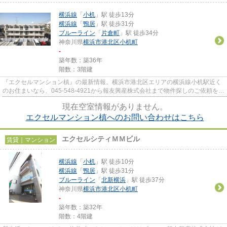
横浜線
「
小机
」駅 徒歩13分
横浜線
「
鴨居
」駅 徒歩31分
ブルーライン
「
片倉町
」駅 徒歩34分
神奈川県
横浜市港北区
小机町
-
築年数：築36年
階数：3階建
『エクセルマンション槙』の最新情報。横浜市港北区エリアの横浜線小机駅近く
のお住まいなら、045-548-4921から報友興産株式会社まで物件探しのご依頼をし
て下さいませ。
現在空室情報がありません。
エクセルマンション槙へのお問い合わせはこちら
エクセルシティＭＭビル
賃貸｜マンション
横浜線
「
小机
」駅 徒歩10分
横浜線
「
鴨居
」駅 徒歩31分
ブルーライン
「
北新横浜
」駅 徒歩37分
神奈川県
横浜市港北区
小机町
-
築年数：築32年
階数：4階建