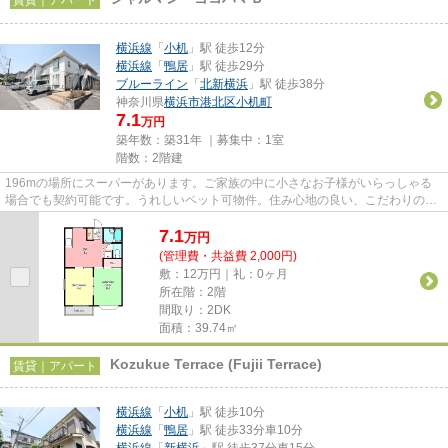
横浜線
「
小机
」駅 徒歩12分
横浜線
「
鴨居
」駅 徒歩29分
ブルーライン
「
北新横浜
」駅 徒歩38分
神奈川県
横浜市港北区
小机町
7.1
万円
築年数：築31年 ｜募集中：
1室
階数：2階建
196mの場所にスーパーがあります。ご家族の中に小さなお子様がいらっしゃる
場合でも契約可能です。うれしいペット可物件。住み心地の良い、こだわりの木
造アパート。近年、とても注目...
7.1
万
円
(管理費・共益費 2,000円)
敷：12万円｜礼：0ヶ月
所在階：2階
間取り：2DK
面積：39.74㎡
Kozukue Terrace (Fujii Terrace)
賃貸｜アパート
横浜線
「
小机
」駅 徒歩10分
横浜線
「
鴨居
」駅 徒歩33分車10分
横浜線
「
新横浜
」駅 徒歩37分車15分