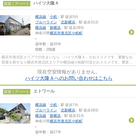
ハイツ大隆Ａ
賃貸｜アパート
横浜線
「
小机
」駅 徒歩5分
ブルーライン
「
北新横浜
」駅 徒歩31分
横浜線
「
新横浜
」駅 徒歩28分
神奈川県
横浜市港北区
小机町
-
築年数：築35年
階数：2階建
横浜市港北区エリアでの住まいなら「ハイツ大隆Ａ」がおススメです。素敵なお
部屋を探すなら横浜市港北区エリアや横浜線小机駅付近がおススメです。豊富な
物件情報を取り揃え、お待ち...
現在空室情報がありません。
ハイツ大隆Ａへのお問い合わせはこちら
エトワール
賃貸｜アパート
横浜線
「
小机
」駅 徒歩7分
ブルーライン
「
北新横浜
」駅 徒歩28分
横浜線
「
新横浜
」駅 徒歩31分
神奈川県
横浜市港北区
小机町
-
築年数：築27年