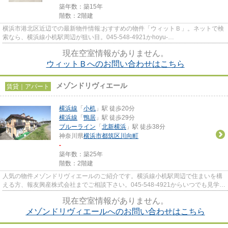
築年数：築15年
階数：2階建
横浜市港北区近辺での最新物件情報:おすすめの物件「ウィットＢ」。ネットで検
索なら、横浜線小机駅周辺が狙い目。045-548-4921かhoyu-
oda@ec1.technowave.ne.jpで、報友興産株式会社...
現在空室情報がありません。
ウィットＢへのお問い合わせはこちら
メゾンドリヴィエール
賃貸｜アパート
横浜線
「
小机
」駅 徒歩20分
横浜線
「
鴨居
」駅 徒歩29分
ブルーライン
「
北新横浜
」駅 徒歩38分
神奈川県
横浜市都筑区
川向町
-
築年数：築25年
階数：2階建
人気の物件メゾンドリヴィエールのご紹介です。横浜線小机駅周辺で住まいを構
える方、報友興産株式会社までご相談下さい。045-548-4921からいつでも見学の
ご予約もどうぞ。
現在空室情報がありません。
メゾンドリヴィエールへのお問い合わせはこちら