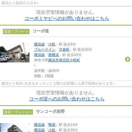
陽当たり良好の２ＤＫ♪
現在空室情報がありません。
コーポミヤビへのお問い合わせはこちら
コーポ堤
賃貸｜アパート
横浜線
「
小机
」駅 徒歩9分
ブルーライン
「
片倉町
」駅 徒歩30分
横浜線
「
新横浜
」駅 徒歩34分
神奈川県
横浜市港北区
小机町
-
築年数：築46年
階数：2階建
陽当たり良好♪大きなキッチンと２階のお部屋にも床下収納があります♪
現在空室情報がありません。
コーポ堤へのお問い合わせはこちら
サンコーポ岩野
賃貸｜マンション
横浜線
「
鴨居
」駅 徒歩14分
横浜線
「
小机
」駅 徒歩36分