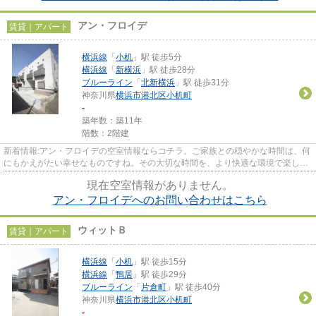
アン・フロイデ
賃貸｜アパート
横浜線
「
小机
」駅 徒歩5分
横浜線
「
新横浜
」駅 徒歩28分
ブルーライン
「
北新横浜
」駅 徒歩31分
神奈川県
横浜市港北区
小机町
-
築年数：築11年
階数：2階建
新着情報:アン・フロイデの空室情報ならコチラ。ご家族との穏やかな時間は、何
にもかえがたい幸せなものですね。その大切な時間を、より快適な環境で楽しみ
ませんか。ぜひ当社より物件...
現在空室情報がありません。
アン・フロイデへのお問い合わせはこちら
ウィットＢ
賃貸｜アパート
横浜線
「
小机
」駅 徒歩15分
横浜線
「
鴨居
」駅 徒歩29分
ブルーライン
「
片倉町
」駅 徒歩40分
神奈川県
横浜市港北区
小机町
-