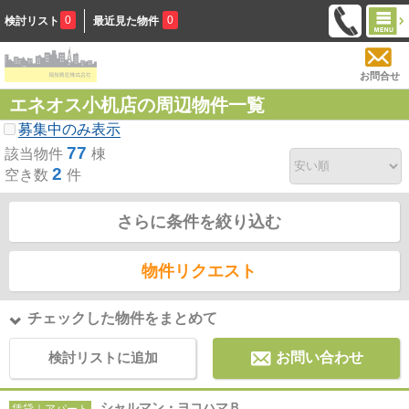
0
0
検討リスト
最近見た物件
お問合せ
エネオス小机店の周辺物件一覧
募集中のみ表示
77
該当物件
棟
2
空き数
件
さらに条件を絞り込む
物件リクエスト
チェックした物件をまとめて
検討リストに追加
お問い合わせ
シャルマン・ヨコハマＢ
賃貸｜アパート