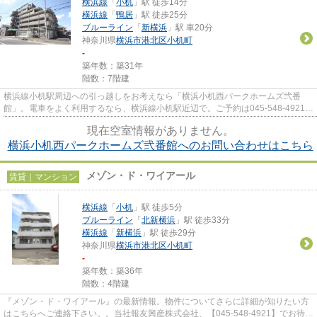
横浜線
「
小机
」駅 徒歩14分
横浜線
「
鴨居
」駅 徒歩25分
ブルーライン
「
新横浜
」駅 車20分
神奈川県
横浜市港北区
小机町
-
築年数：築31年
階数：7階建
横浜線小机駅周辺への引っ越しをお考えなら「横浜小机西パークホームズ弐番
館」。電車をよく利用するなら、横浜線小机駅近辺で。ご予約は045-548-4921、
hoyu-oda@ec1.technowave.ne.jp...
現在空室情報がありません。
横浜小机西パークホームズ弐番館へのお問い合わせはこちら
メゾン・ド・ワイアール
賃貸｜マンション
横浜線
「
小机
」駅 徒歩5分
ブルーライン
「
北新横浜
」駅 徒歩33分
横浜線
「
新横浜
」駅 徒歩29分
神奈川県
横浜市港北区
小机町
-
築年数：築36年
階数：4階建
『メゾン・ド・ワイアール』の最新情報。物件についてさらに詳細が知りたい方
はこちらへご連絡下さい。。当社報友興産株式会社、【045-548-4921】でお待ち