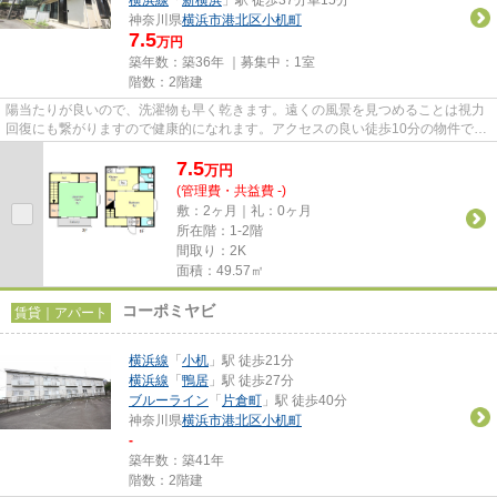
神奈川県
横浜市港北区
小机町
7.5
万円
築年数：築36年 ｜募集中：
1室
階数：2階建
陽当たりが良いので、洗濯物も早く乾きます。遠くの風景を見つめることは視力
回復にも繋がりますので健康的になれます。アクセスの良い徒歩10分の物件で
す。使い勝手の良いアパートで...
7.5
万
円
(管理費・共益費 -)
敷：2ヶ月｜礼：0ヶ月
所在階：1-2階
間取り：2K
面積：49.57㎡
コーポミヤビ
賃貸｜アパート
横浜線
「
小机
」駅 徒歩21分
横浜線
「
鴨居
」駅 徒歩27分
ブルーライン
「
片倉町
」駅 徒歩40分
神奈川県
横浜市港北区
小机町
-
築年数：築41年
階数：2階建