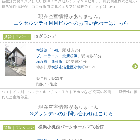
新生活におススメしたい物件「エクセルシティＭＭビル」。報友興産株式会社が
贈る物件情報が、ココ横浜市港北区エリアに満載です。まずはhoyu-
oda@ec1.technowave.ne.jpからいつでも遠...
現在空室情報がありません。
エクセルシティＭＭビルへのお問い合わせはこちら
ISグランデ
賃貸｜アパート
横浜線
「
小机
」駅 徒歩7分
ブルーライン
「
北新横浜
」駅 徒歩33分
横浜線
「
新横浜
」駅 徒歩31分
神奈川県
横浜市港北区
小机町
903-4
-
築年数：築23年
階数：2階建
バストイレ別・システムキッチン・ＴＶドアホンなど 充実の設備。 遮音性に優
れた全室角部屋。
現在空室情報がありません。
ISグランデへのお問い合わせはこちら
横浜小机西パークホームズ弐番館
賃貸｜マンション