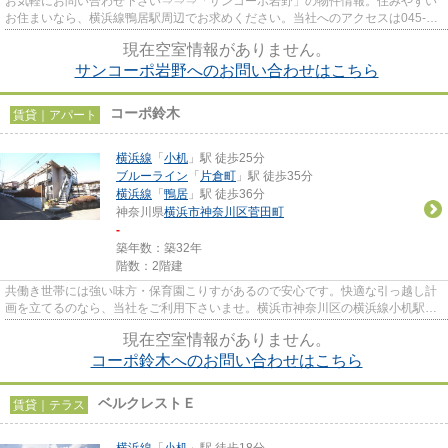
お気軽にお問い合わせ下さい⇒⇒⇒「サンコーポ岩野」の物件情報。住みやすい
お住まいなら、横浜線鴨居駅周辺でお求めください。当社へのアクセスは045-
548-4921、hoyu-oda@ec1.technowav...
現在空室情報がありません。
サンコーポ岩野へのお問い合わせはこちら
コーポ鈴木
賃貸｜アパート
横浜線
「
小机
」駅 徒歩25分
ブルーライン
「
片倉町
」駅 徒歩35分
横浜線
「
鴨居
」駅 徒歩36分
神奈川県
横浜市神奈川区
菅田町
-
築年数：築32年
階数：2階建
共働き世帯には強い味方・保育園こりすがあるので安心です。快適な引っ越し計
画を立てるのなら、当社をご利用下さいませ。横浜市神奈川区の横浜線小机駅近
辺の物件を公開中。045-548-4...
現在空室情報がありません。
コーポ鈴木へのお問い合わせはこちら
ベルクレストＥ
賃貸｜テラス
横浜線
「
小机
」駅 徒歩18分