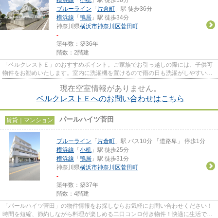
ブルーライン
「
片倉町
」駅 徒歩36分
横浜線
「
鴨居
」駅 徒歩34分
神奈川県
横浜市神奈川区
菅田町
-
築年数：築36年
階数：2階建
「ベルクレストＥ」のおすすめポイント。ご家族でお引っ越しの際には、子供可
物件をお勧めいたします。室内に洗濯機を置けるので雨の日も洗濯がしやすいで
す。駐車の料金が無料となっ...
現在空室情報がありません。
ベルクレストＥへのお問い合わせはこちら
パールハイツ菅田
賃貸｜マンション
ブルーライン
「
片倉町
」駅 バス10分 「道路卑」 停歩1分
横浜線
「
小机
」駅 徒歩25分
横浜線
「
鴨居
」駅 徒歩31分
神奈川県
横浜市神奈川区
菅田町
-
築年数：築37年
階数：4階建
「パールハイツ菅田」の物件情報をお探しならお気軽にお問い合わせください！
時間を短縮、節約しながら料理が楽しめる二口コンロ付き物件！快適に生活でき