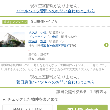
てプライバシーが守られるの...
現在空室情報がありません。
パールハイツ菅田へのお問い合わせはこちら
菅田農住ハイツＡ
賃貸｜マンション
横浜線
「
小机
」駅 徒歩21分
ブルーライン
「
片倉町
」駅 徒歩32分
横浜線
「
鴨居
」駅 徒歩36分
神奈川県
横浜市神奈川区
菅田町
1795
-
築年数：築47年
階数：3階建
横浜線小机周辺への引っ越しをお考えなら「菅田農住ハイツＡ」。子育てに忙し
いお母さんも安心、近くに保育園こりすがあるので大丈夫！大人も子供も住みや
すい快適なお住まいをご提供...
現在空室情報がありません。
菅田農住ハイツＡへのお問い合わせはこちら
該当公開件数
6
棟
1-6
棟表示
チェックした物件をまとめて
検討リストに追加
お問い合わせ