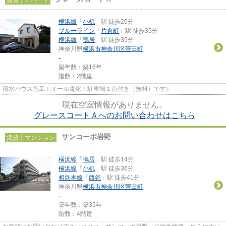
横浜線
「
小机
」駅 徒歩20分
ブルーライン
「
片倉町
」駅 徒歩35分
横浜線
「
鴨居
」駅 徒歩35分
神奈川県
横浜市神奈川区
菅田町
-
築年数：築16年
階数：2階建
積水ハウス施工！オール電化！駐車場１台付き（無料）です♪
現在空室情報がありません。
グレースコートＡへのお問い合わせはこちら
サンコーポ岩野
賃貸｜マンション
横浜線
「
鴨居
」駅 徒歩14分
横浜線
「
小机
」駅 徒歩36分
相鉄本線
「
西谷
」駅 徒歩41分
神奈川県
横浜市神奈川区
菅田町
-
築年数：築35年
階数：4階建