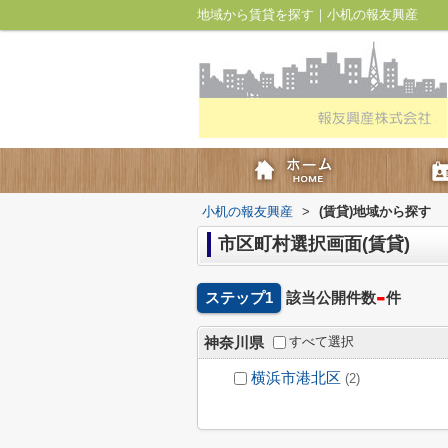
地域から賃貸を探す｜小机の報友興産
小机の報友興産
>
(賃貸)地域から探す
市区町村選択画面(賃貸)
-
ステップ1
該当公開件数
件
すべて選択
神奈川県
横浜市港北区
(2)