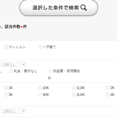
-
い。該当件数
件
マンション
一戸建て
～
し
礼金・敷引なし
共益費・管理費込
み
1K
1DK
1LDK
2K
3K
3DK
3LDK
4K
～