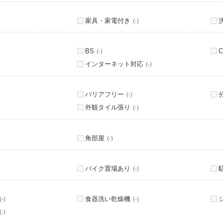
家具・家電付き
(-)
BS
C
(-)
インターネット対応
(-)
バリアフリー
(-)
外観タイル張り
(-)
角部屋
(-)
バイク置場あり
(-)
食器洗い乾燥機
(-)
(-)
(-)