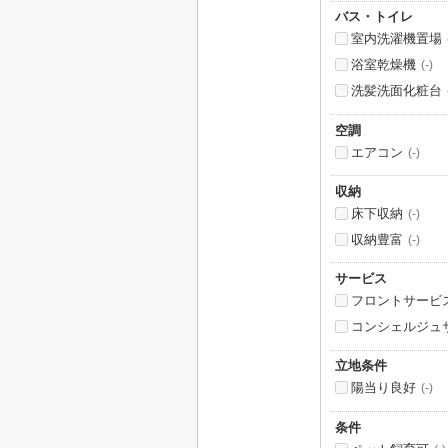
バス・トイレ
室内洗濯機置場
浴室乾燥機
(-)
洗髪洗面化粧台
空調
エアコン
(-)
収納
床下収納
(-)
収納豊富
(-)
サービス
フロントサービ
コンシェルジュ
立地条件
陽当り良好
(-)
条件