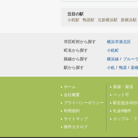
注目の駅
小机駅
鴨居駅
北新横浜駅
新横浜駅
市区町村から探す
横浜市港北区
町名から探す
小机町
路線から探す
横浜線
/
ブルー
駅から探す
小机
/
鴨居
/
新
ホーム
新築・築浅
会社概要
ペット可
プライバシーポリシー
駅近徒歩10
利用規約
礼金0物件
サイトマップ
カップル・フ
物件カタログ