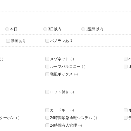
本日
3日以内
1週間以内
動画あり
パノラマあり
メゾネット
(-)
(-)
ルーフバルコニー
(-)
宅配ボックス
(-)
ロフト付き
(-)
カードキー
(-)
ンターホン
24時間緊急通報システム
(-)
(-)
24時間有人管理
(-)