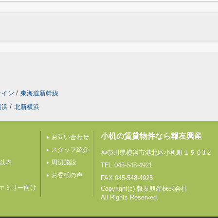
ライン
/
東海道新幹線
横浜
/
北新横浜
小机の賃貸物件なら報友興産
お問い合わせ
スタッフ紹介
神奈川県横浜市港北区小机町１５０3-2
分以内
周辺施設
TEL:045-548-4921
お客様の声
FAX:045-548-4925
ァミリー向け
Copyright(c) 報友興産株式会社
All Rights Reserved.