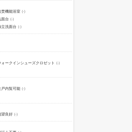
追焚機能浴室
(-)
洗面台
(-)
独立洗面台
(-)
ウォークインシューズクロゼット
(-)
住戸内覧可能
(-)
眺望良好
(-)