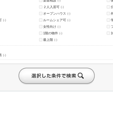
楽器相談
(-)
２人入居可
(-)
オープンハウス
(-)
可
ルームシェア可
(-)
(-)
女性向け
(-)
1階の物件
(-)
最上階
(-)
済
(-)