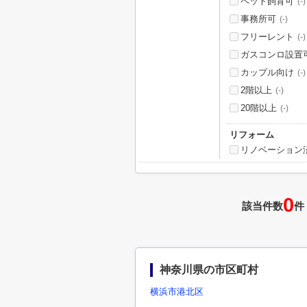
ペット飼育可
(-)
事務所可
(-)
フリーレント
(-)
ガスコンロ設置
カップル向け
(-)
2階以上
(-)
20階以上
(-)
リフォーム
リノベーション
0
該当件数
件
神奈川県の市区町村
横浜市港北区