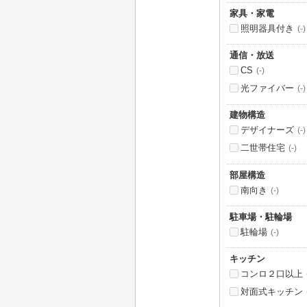
家具・家電
照明器具付き
(-)
通信・放送
CS
(-)
光ファイバー
(-)
建物構造
デザイナーズ
(-)
二世帯住宅
(-)
部屋構造
南向き
(-)
駐車場・駐輪場
駐輪場
(-)
キッチン
コンロ２口以上
対面式キッチン