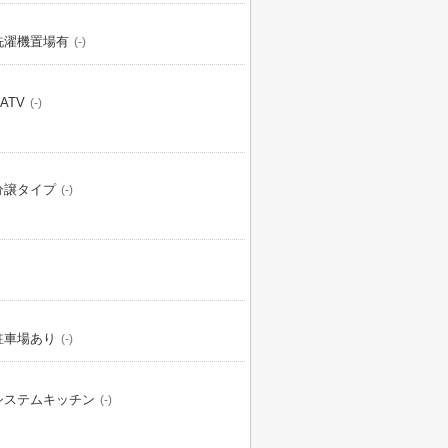
洗濯機置場有
(-)
ATV
(-)
分譲タイプ
(-)
駐車場あり
(-)
システムキッチン
(-)