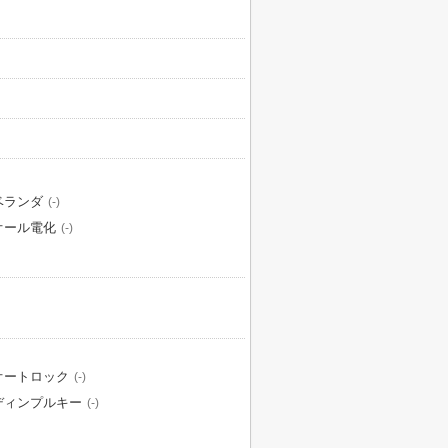
ベランダ
(-)
オール電化
(-)
オートロック
(-)
ディンプルキー
(-)