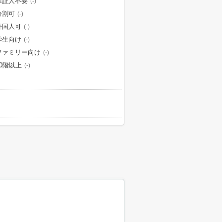
保証人不要
(-)
分割可
(-)
外国人可
(-)
学生向け
(-)
ファミリー向け
(-)
10階以上
(-)