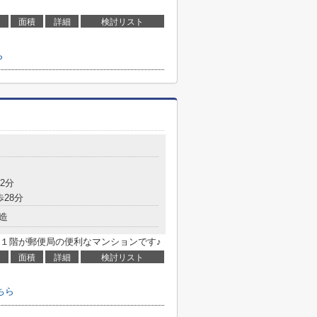
面積
詳細
検討リスト
ら
2分
歩28分
造
１階が郵便局の便利なマンションです♪
面積
詳細
検討リスト
ちら