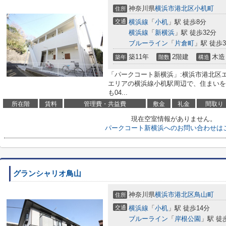
神奈川県
横浜市港北区
小机町
住所
交通
横浜線
「
小机
」駅 徒歩8分
横浜線
「
新横浜
」駅 徒歩32分
ブルーライン
「
片倉町
」駅 徒歩3
築11年
2階建
木造
築年
階数
構造
「パークコート新横浜」:横浜市港北区
エリアの横浜線小机駅周辺で、住まいを
も04...
所在階
賃料
管理費・共益費
敷金
礼金
間取り
現在空室情報がありません。
パークコート新横浜へのお問い合わせは
グランシャリオ鳥山
神奈川県
横浜市港北区
鳥山町
住所
交通
横浜線
「
小机
」駅 徒歩14分
ブルーライン
「
岸根公園
」駅 徒