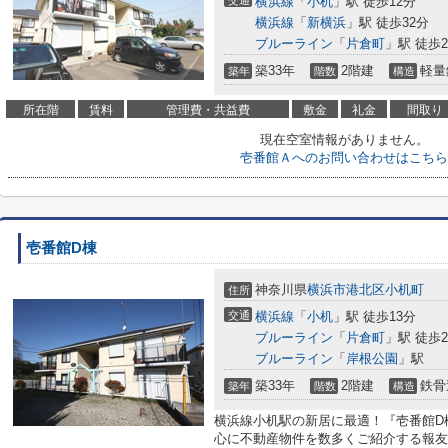
交通
横浜線
「
小机
」駅 徒歩12分
横浜線
「
新横浜
」駅 徒歩32分
ブルーライン
「
片倉町
」駅 徒歩2
築33年
2階建
軽量
築年
階数
構造
所在階
賃料
管理費・共益費
敷金
礼金
間取り
現在空室情報がありません。
壱番館Ａへのお問い合わせはこちら
壱番館D棟
神奈川県
横浜市港北区
小机町
住所
交通
横浜線
「
小机
」駅 徒歩13分
ブルーライン
「
片倉町
」駅 徒歩2
ブルーライン
「
岸根公園
」駅
築33年
2階建
鉄骨
築年
階数
構造
横浜線小机駅の新居に最適！『壱番館D
心に不動産物件を数多くご紹介する報友