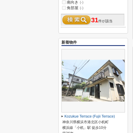
南向き
(-)
角部屋
(-)
31
件が該当
新着物件
Kozukue Terrace (Fujii Terrace)
神奈川県横浜市港北区小机町
横浜線「小机」駅 徒歩10分