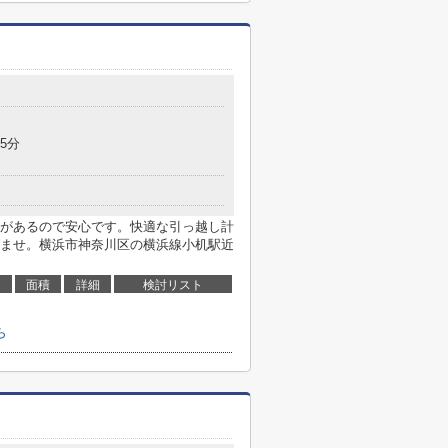
5分
があるので安心です。快適な引っ越し計
ませ。横浜市神奈川区の横浜線小机駅近
面積
詳細
検討リスト
ら