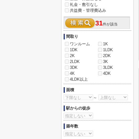
礼金・敷引なし
共益費・管理費込み
31
件が該当
間取り
ワンルーム
1K
1DK
1LDK
2K
2DK
2LDK
3K
3DK
3LDK
4K
4DK
4LDK以上
面積
～
駅からの徒歩
築年数