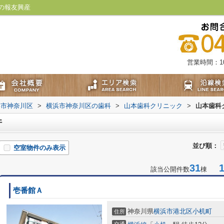
の報友興産
営業時間：10:
浜市神奈川区
>
横浜市神奈川区の歯科
>
山本歯科クリニック
>
山本歯科
件
並び順：
空室物件のみ表示
31
1-
該当公開件数
棟
壱番館Ａ
神奈川県
横浜市港北区
小机町
住所