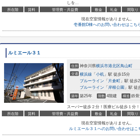
しを...
所在階
賃料
管理費・共益費
敷金
礼金
間取り
現在空室情報がありません。
壱番館D棟へのお問い合わせはこち
ルミエール３１
神奈川県
横浜市港北区
鳥山町
住所
交通
横浜線
「
小机
」駅 徒歩15分
ブルーライン
「
片倉町
」駅 徒歩2
ブルーライン
「
岸根公園
」駅 徒
築25年
4階建
鉄骨
築年
階数
構造
スーパー徒歩２分！医療ビル徒歩１分！
所在階
賃料
管理費・共益費
敷金
礼金
間取り
現在空室情報がありません。
ルミエール３１へのお問い合わせはこ