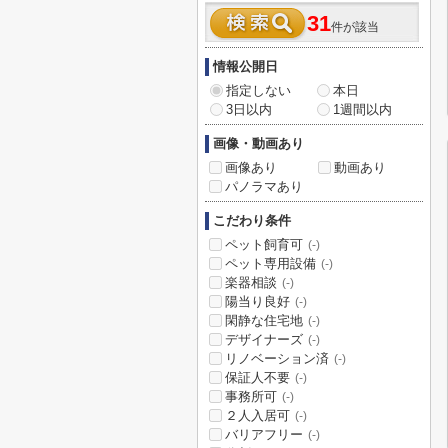
31
件が該当
情報公開日
指定しない
本日
3日以内
1週間以内
画像・動画あり
画像あり
動画あり
パノラマあり
こだわり条件
ペット飼育可
(-)
ペット専用設備
(-)
楽器相談
(-)
陽当り良好
(-)
閑静な住宅地
(-)
デザイナーズ
(-)
リノベーション済
(-)
保証人不要
(-)
事務所可
(-)
２人入居可
(-)
バリアフリー
(-)