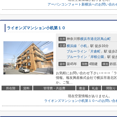
アーバンコンフォート新横浜へのお問い合わ
ライオンズマンション小机第１０
神奈川県
横浜市港北区
鳥山町
住所
交通
横浜線
「
小机
」駅 徒歩16分
ブルーライン
「
片倉町
」駅 徒歩2
ブルーライン
「
岸根公園
」駅 徒
築45年
4階建
鉄筋
築年
階数
構造
お気軽にお問い合わせ下さい⇒⇒⇒「ラ
情報。報友興産株式会社で横浜市港北区
か。ご覧...
所在階
賃料
管理費・共益費
敷金
礼金
間取り
現在空室情報がありません。
ライオンズマンション小机第１０へのお問い合