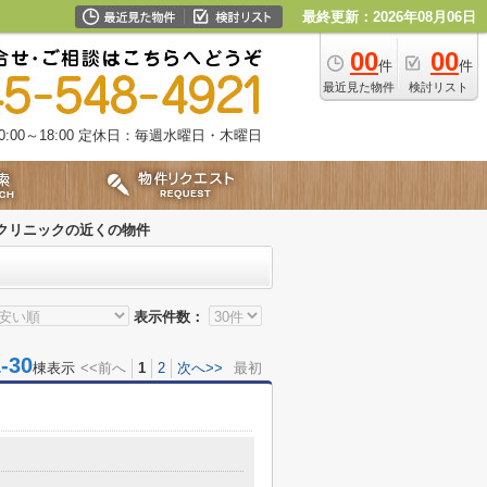
最終更新：2026年08月06日
00
00
件
件
最近見た物件
検討リスト
00～18:00
定休日：毎週水曜日・木曜日
クリニックの近くの物件
表示件数：
30
棟表示
<<前へ
1
2
次へ>>
最初