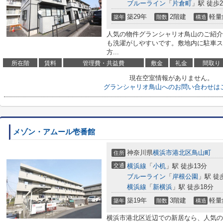
ブルーライン
「
片倉町
」駅 徒歩2
築29年
2階建
軽量
築年
階数
構造
人気の物件グランシャリオ鳥山のご紹介
も洗濯がしやすいです。敷地内に駐車ス
方...
所在階
賃料
管理費・共益費
敷金
礼金
間取り
現在空室情報がありません。
グランシャリオ鳥山へのお問い合わせは
メゾン・アムール壱番館
神奈川県
横浜市港北区
鳥山町
住所
交通
横浜線
「
小机
」駅 徒歩13分
ブルーライン
「
岸根公園
」駅 徒
横浜線
「
新横浜
」駅 徒歩18分
築19年
3階建
軽量
築年
階数
構造
横浜市港北区近辺での新居なら、人気の