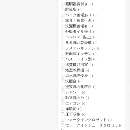
照明器具付き
(-)
駐輪場
(-)
バイク置場あり
(-)
家具・家電付き
(-)
洗濯機置場有
(-)
外観タイル張り
(-)
コンロ２口以上
(-)
食器洗い乾燥機
(-)
システムキッチン
(-)
対面式キッチン
(-)
バス・トイレ別
(-)
追焚機能浴室
(-)
浴室乾燥機
(-)
温水洗浄便座
(-)
洗面台
(-)
洗髪洗面化粧台
(-)
シャワー
(-)
独立洗面台
(-)
エアコン
(-)
床暖房
(-)
床下収納
(-)
ウォークインクロゼット
(-)
ウォークインシューズクロゼット