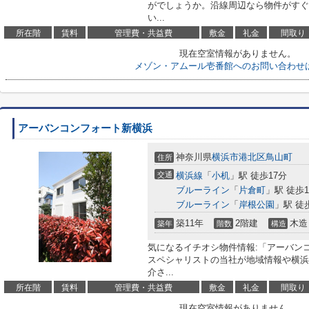
がでしょうか。沿線周辺なら物件がすぐ
い...
所在階
賃料
管理費・共益費
敷金
礼金
間取り
現在空室情報がありません。
メゾン・アムール壱番館へのお問い合わせ
アーバンコンフォート新横浜
神奈川県
横浜市港北区
鳥山町
住所
交通
横浜線
「
小机
」駅 徒歩17分
ブルーライン
「
片倉町
」駅 徒歩1
ブルーライン
「
岸根公園
」駅 徒
築11年
2階建
木造
築年
階数
構造
気になるイチオシ物件情報:「アーバン
スペシャリストの当社が地域情報や横浜
介さ...
所在階
賃料
管理費・共益費
敷金
礼金
間取り
現在空室情報がありません。