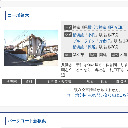
コーポ鈴木
神奈川県
横浜市神奈川区
菅田町
住所
交通
横浜線
「
小机
」駅 徒歩25分
ブルーライン
「
片倉町
」駅 徒歩3
横浜線
「
鴨居
」駅 徒歩36分
築32年
2階建
木造
築年
階数
構造
共働き世帯には強い味方・保育園こりす
画を立てるのなら、当社をご利用下さい
辺...
所在階
賃料
管理費・共益費
敷金
礼金
間取り
現在空室情報がありません。
コーポ鈴木へのお問い合わせはこち
パークコート新横浜