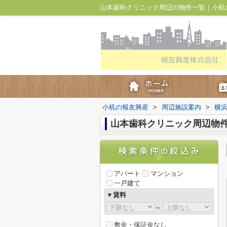
山本歯科クリニック周辺の物件一覧｜小机
小机の報友興産
>
周辺施設案内
>
横
山本歯科クリニック周辺物
アパート
マンション
一戸建て
▼賃料
～
敷金・保証金なし