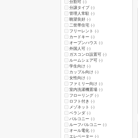
分割可
(-)
分譲タイプ
(-)
管理人常駐
(-)
眺望良好
(-)
二世帯住宅
(-)
フリーレント
(-)
カードキー
(-)
オープンハウス
(-)
外国人可
(-)
ガスコンロ設置可
(-)
ルームシェア可
(-)
学生向け
(-)
カップル向け
(-)
女性向け
(-)
ファミリー向け
(-)
室内洗濯機置場
(-)
フローリング
(-)
ロフト付き
(-)
メゾネット
(-)
ベランダ
(-)
バルコニー
(-)
ルーフバルコニー
(-)
オール電化
(-)
エレベーター
(-)