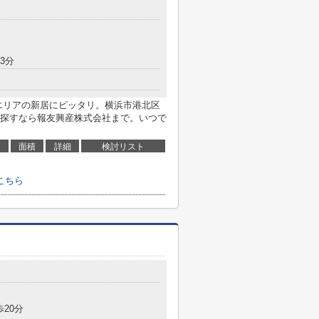
3分
エリアの新居にピッタリ。横浜市港北区
探すなら報友興産株式会社まで。いつで
面積
詳細
検討リスト
こちら
歩20分