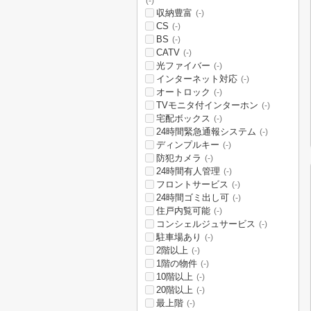
(-)
収納豊富
(-)
CS
(-)
BS
(-)
CATV
(-)
光ファイバー
(-)
インターネット対応
(-)
オートロック
(-)
TVモニタ付インターホン
(-)
宅配ボックス
(-)
24時間緊急通報システム
(-)
ディンプルキー
(-)
防犯カメラ
(-)
24時間有人管理
(-)
フロントサービス
(-)
24時間ゴミ出し可
(-)
住戸内覧可能
(-)
コンシェルジュサービス
(-)
駐車場あり
(-)
2階以上
(-)
1階の物件
(-)
10階以上
(-)
20階以上
(-)
最上階
(-)