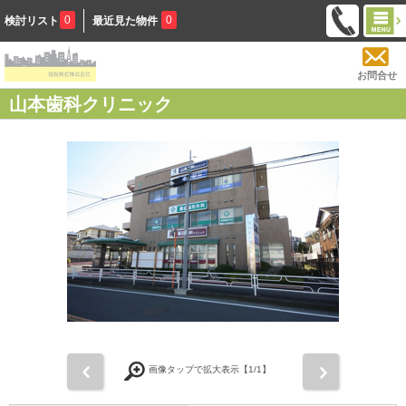
0
0
検討リスト
最近見た物件
お問合せ
山本歯科クリニック
前
次
画像タップで拡大表示【
1
/1】