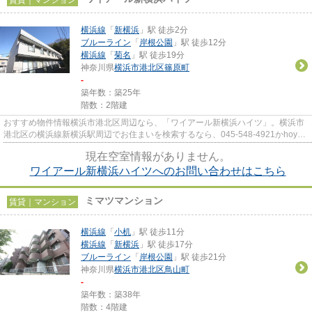
横浜線
「
新横浜
」駅 徒歩2分
ブルーライン
「
岸根公園
」駅 徒歩12分
横浜線
「
菊名
」駅 徒歩19分
神奈川県
横浜市港北区
篠原町
-
築年数：築25年
階数：2階建
おすすめ物件情報横浜市港北区周辺なら、「ワイアール新横浜ハイツ」。横浜市
港北区の横浜線新横浜駅周辺でお住まいを検索するなら、045-548-4921かhoyu-
oda@ec1.technowave.ne.jpまで...
現在空室情報がありません。
ワイアール新横浜ハイツへのお問い合わせはこちら
ミマツマンション
賃貸｜マンション
横浜線
「
小机
」駅 徒歩11分
横浜線
「
新横浜
」駅 徒歩17分
ブルーライン
「
岸根公園
」駅 徒歩21分
神奈川県
横浜市港北区
鳥山町
-
築年数：築38年
階数：4階建