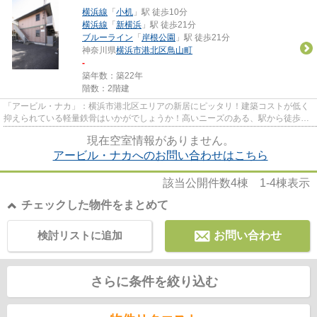
横浜線
「
小机
」駅 徒歩10分
横浜線
「
新横浜
」駅 徒歩21分
ブルーライン
「
岸根公園
」駅 徒歩21分
神奈川県
横浜市港北区
鳥山町
-
築年数：築22年
階数：2階建
「アービル・ナカ」：横浜市港北区エリアの新居にピッタリ！建築コストが低く
抑えられている軽量鉄骨はいかがでしょうか！高いニーズのある、駅から徒歩10
分の駅近物件！レイアウトも...
現在空室情報がありません。
アービル・ナカへのお問い合わせはこちら
該当公開件数
4
棟
1-4
棟表示
チェックした物件をまとめて
検討リストに追加
お問い合わせ
さらに条件を絞り込む