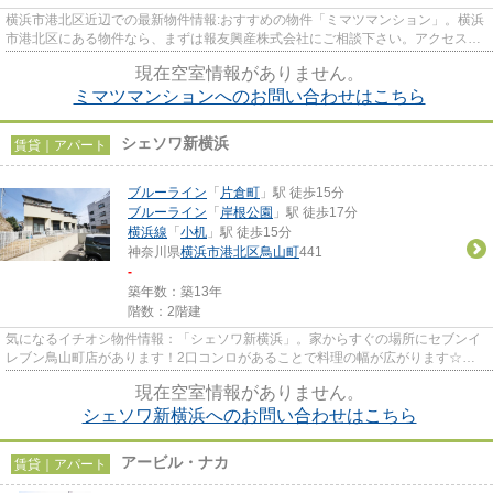
横浜市港北区近辺での最新物件情報:おすすめの物件「ミマツマンション」。横浜
市港北区にある物件なら、まずは報友興産株式会社にご相談下さい。アクセスは
045-548-4921、hoyu-oda@ec1...
現在空室情報がありません。
ミマツマンションへのお問い合わせはこちら
シェソワ新横浜
賃貸｜アパート
ブルーライン
「
片倉町
」駅 徒歩15分
ブルーライン
「
岸根公園
」駅 徒歩17分
横浜線
「
小机
」駅 徒歩15分
神奈川県
横浜市港北区
鳥山町
441
-
築年数：築13年
階数：2階建
気になるイチオシ物件情報：「シェソワ新横浜」。家からすぐの場所にセブンイ
レブン鳥山町店があります！2口コンロがあることで料理の幅が広がります☆家
族で穏やかな生活がおくれる2LD...
現在空室情報がありません。
シェソワ新横浜へのお問い合わせはこちら
アービル・ナカ
賃貸｜アパート