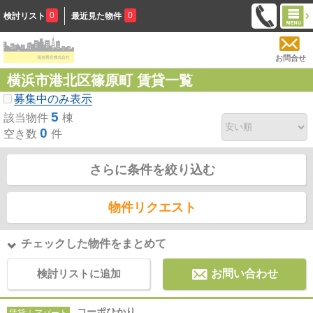
0
0
検討リスト
最近見た物件
お問合せ
横浜市港北区篠原町 賃貸一覧
募集中のみ表示
5
該当物件
棟
0
空き数
件
さらに条件を絞り込む
物件リクエスト
チェックした物件をまとめて
検討リストに追加
お問い合わせ
コーポひかり
賃貸｜アパート