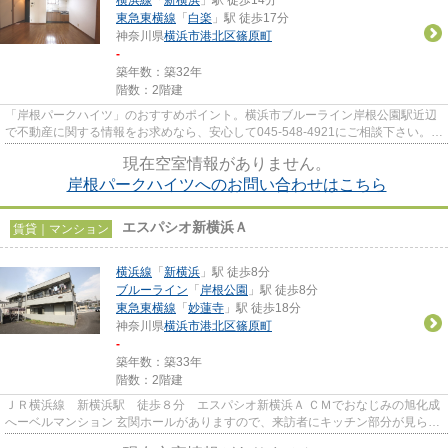
東急東横線
「
白楽
」駅 徒歩17分
神奈川県
横浜市港北区
篠原町
-
築年数：築32年
階数：2階建
「岸根パークハイツ」のおすすめポイント。横浜市ブルーライン岸根公園駅近辺
で不動産に関する情報をお求めなら、安心して045-548-4921にご相談下さい。報
友興産株式会社がご案内します。
現在空室情報がありません。
岸根パークハイツへのお問い合わせはこちら
エスパシオ新横浜Ａ
賃貸｜マンション
横浜線
「
新横浜
」駅 徒歩8分
ブルーライン
「
岸根公園
」駅 徒歩8分
東急東横線
「
妙蓮寺
」駅 徒歩18分
神奈川県
横浜市港北区
篠原町
-
築年数：築33年
階数：2階建
ＪＲ横浜線 新横浜駅 徒歩８分 エスパシオ新横浜Ａ ＣＭでおなじみの旭化成
へーベルマンション 玄関ホールがありますので、来訪者にキッチン部分が見られ
ずにすみます。 人気の洋...