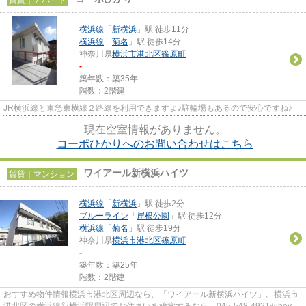
横浜線
「
新横浜
」駅 徒歩11分
横浜線
「
菊名
」駅 徒歩14分
神奈川県
横浜市港北区
篠原町
-
築年数：築35年
階数：2階建
JR横浜線と東急東横線２路線を利用できますよ♪駐輪場もあるので安心ですね♪
現在空室情報がありません。
コーポひかりへのお問い合わせはこちら
ワイアール新横浜ハイツ
賃貸｜マンション
横浜線
「
新横浜
」駅 徒歩2分
ブルーライン
「
岸根公園
」駅 徒歩12分
横浜線
「
菊名
」駅 徒歩19分
神奈川県
横浜市港北区
篠原町
-
築年数：築25年
階数：2階建
おすすめ物件情報横浜市港北区周辺なら、「ワイアール新横浜ハイツ」。横浜市
港北区の横浜線新横浜駅周辺でお住まいを検索するなら、045-548-4921かhoyu-