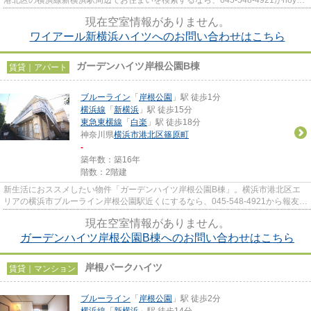
oda@ec1.technowave.ne.jpまで...
現在空室情報がありません。
ワイアール新横浜ハイツへのお問い合わせはこちら
ガーデンハイツ岸根公園B棟
賃貸｜アパート
ブルーライン
「
岸根公園
」駅 徒歩1分
横浜線
「
新横浜
」駅 徒歩15分
東急東横線
「
白楽
」駅 徒歩18分
神奈川県
横浜市港北区
篠原町
-
築年数：築16年
階数：2階建
新生活におススメしたい物件「ガーデンハイツ岸根公園B棟」。横浜市港北区エ
リアの横浜市ブルーライン岸根公園駅近くにするなら、045-548-4921から報友興
産株式会社にご相談下さい。ス...
現在空室情報がありません。
ガーデンハイツ岸根公園B棟へのお問い合わせはこちら
岸根パークハイツ
賃貸｜マンション
ブルーライン
「
岸根公園
」駅 徒歩2分
横浜線
「
新横浜
」駅 徒歩14分