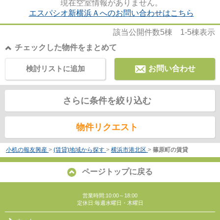
現在空室情報がありません。
エスパシオ新横浜Ａへのお問い合わせはこちら
該当公開件数
5
棟
1-5
棟表示
チェックした物件をまとめて
検討リストに追加
お問い合わせ
さらに条件を絞り込む
物件リクエスト
小机の報友興産
>
(賃貸)地域から探す
>
横浜市港北区
>
篠原町の賃貸
ページトップに戻る
営業時間:10:00～18:00
定休日:毎週水曜日・木曜日