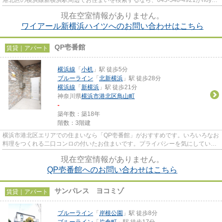
oda@ec1.technowave.ne.jpまで...
現在空室情報がありません。
ワイアール新横浜ハイツへのお問い合わせはこちら
QP壱番館
賃貸｜アパート
横浜線
「
小机
」駅 徒歩5分
ブルーライン
「
北新横浜
」駅 徒歩28分
横浜線
「
新横浜
」駅 徒歩21分
神奈川県
横浜市港北区
鳥山町
-
築年数：築18年
階数：3階建
横浜市港北区エリアでの住まいなら「QP壱番館」がおすすめです。いろいろなお
料理をつくれる二口コンロの付いたお住まいです。プライバシーを気にしている
方も角部屋なので安心です。...
現在空室情報がありません。
QP壱番館へのお問い合わせはこちら
サンパレス ヨコミゾ
賃貸｜アパート
ブルーライン
「
岸根公園
」駅 徒歩8分
ブルーライン
「
片倉町
」駅 徒歩17分