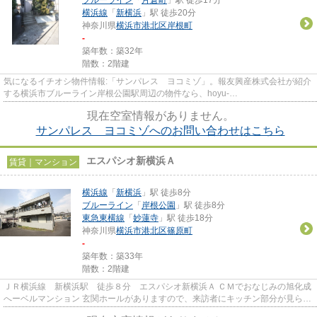
横浜線
「
新横浜
」駅 徒歩20分
神奈川県
横浜市港北区
岸根町
-
築年数：築32年
階数：2階建
気になるイチオシ物件情報:「サンパレス ヨコミゾ」。報友興産株式会社が紹介
する横浜市ブルーライン岸根公園駅周辺の物件なら、hoyu-
oda@ec1.technowave.ne.jpからいつでもご連絡、...
現在空室情報がありません。
サンパレス ヨコミゾへのお問い合わせはこちら
エスパシオ新横浜Ａ
賃貸｜マンション
横浜線
「
新横浜
」駅 徒歩8分
ブルーライン
「
岸根公園
」駅 徒歩8分
東急東横線
「
妙蓮寺
」駅 徒歩18分
神奈川県
横浜市港北区
篠原町
-
築年数：築33年
階数：2階建
ＪＲ横浜線 新横浜駅 徒歩８分 エスパシオ新横浜Ａ ＣＭでおなじみの旭化成
へーベルマンション 玄関ホールがありますので、来訪者にキッチン部分が見られ
ずにすみます。 人気の洋...