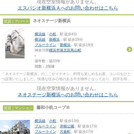
現在空室情報がありません。
エスパシオ新横浜Ａへのお問い合わせはこちら
ネオステージ新横浜
賃貸｜アパート
横浜線
「
小机
」駅 徒歩4分
横浜線
「
新横浜
」駅 徒歩19分
ブルーライン
「
新横浜
」駅 徒歩19分
神奈川県
横浜市港北区
鳥山町
-
築年数：築33年
階数：2階建
「ネオステージ新横浜」のここがイチオシ。料理も楽しめるお家、コンロをひと
つ設置いたしました。快適な住み心地のある中古物件となっており、好評を得て
います。こちらは空き室とな...
現在空室情報がありません。
ネオステージ新横浜へのお問い合わせはこちら
藤和小机コープⅢ
賃貸｜マンション
横浜線
「
小机
」駅 徒歩13分
ブルーライン
「
岸根公園
」駅 徒歩17分
ブルーライン
「
片倉町
」駅 徒歩17分