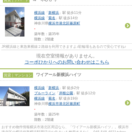
横浜線
「
新横浜
」駅 徒歩11分
横浜線
「
菊名
」駅 徒歩14分
神奈川県
横浜市港北区
篠原町
-
築年数：築35年
階数：2階建
JR横浜線と東急東横線２路線を利用できますよ♪駐輪場もあるので安心ですね♪
現在空室情報がありません。
コーポひかりへのお問い合わせはこちら
ワイアール新横浜ハイツ
賃貸｜マンション
横浜線
「
新横浜
」駅 徒歩2分
ブルーライン
「
岸根公園
」駅 徒歩12分
横浜線
「
菊名
」駅 徒歩19分
神奈川県
横浜市港北区
篠原町
-
築年数：築25年
階数：2階建
おすすめ物件情報横浜市港北区周辺なら、「ワイアール新横浜ハイツ」。横浜市
港北区の横浜線新横浜駅周辺でお住まいを検索するなら、045-548-4921かhoyu-