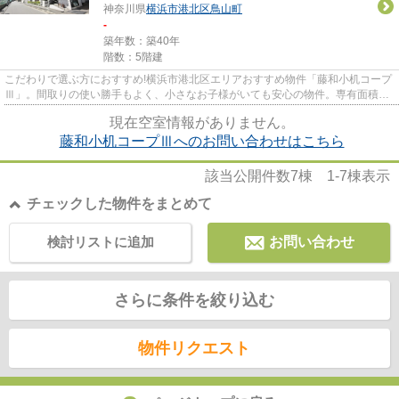
神奈川県
横浜市港北区
鳥山町
-
築年数：築40年
階数：5階建
こだわりで選ぶ方におすすめ!横浜市港北区エリアおすすめ物件「藤和小机コープ
Ⅲ」。間取りの使い勝手もよく、小さなお子様がいても安心の物件。専有面積は
52.20平米です。管理共益費不...
現在空室情報がありません。
藤和小机コープⅢへのお問い合わせはこちら
該当公開件数
7
棟
1-7
棟表示
チェックした物件をまとめて
検討リストに追加
お問い合わせ
さらに条件を絞り込む
物件リクエスト