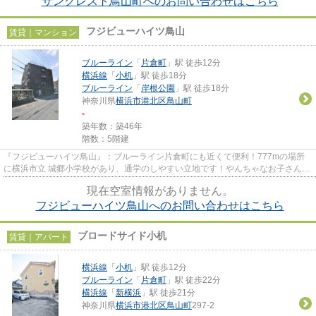
サンクレスト鳥山町へのお問い合わせはこちら
フジビューハイツ鳥山
賃貸｜マンション
ブルーライン
「
片倉町
」駅 徒歩12分
横浜線
「
小机
」駅 徒歩18分
ブルーライン
「
岸根公園
」駅 徒歩18分
神奈川県
横浜市港北区
鳥山町
-
築年数：築46年
階数：5階建
『フジビューハイツ鳥山』：ブルーライン片倉町にも近くて便利！777mの場所
に横浜市立 城郷小学校があり、通学のしやすい立地です！やんちゃなお子さんで
も怪我をしにくい快適な住まい...
現在空室情報がありません。
フジビューハイツ鳥山へのお問い合わせはこちら
ブロードサイド小机
賃貸｜アパート
横浜線
「
小机
」駅 徒歩12分
ブルーライン
「
片倉町
」駅 徒歩22分
横浜線
「
新横浜
」駅 徒歩21分
神奈川県
横浜市港北区
鳥山町
297-2