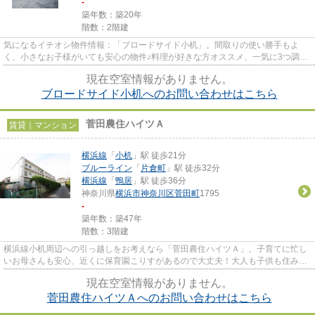
-
築年数：築20年
階数：2階建
気になるイチオシ物件情報：「ブロードサイド小机」。間取りの使い勝手もよ
く、小さなお子様がいても安心の物件♪料理が好きな方オススメ、一気に3つ調理
可能な3口コンロ◎角部屋なので...
現在空室情報がありません。
ブロードサイド小机へのお問い合わせはこちら
菅田農住ハイツＡ
賃貸｜マンション
横浜線
「
小机
」駅 徒歩21分
ブルーライン
「
片倉町
」駅 徒歩32分
横浜線
「
鴨居
」駅 徒歩36分
神奈川県
横浜市神奈川区
菅田町
1795
-
築年数：築47年
階数：3階建
横浜線小机周辺への引っ越しをお考えなら「菅田農住ハイツＡ」。子育てに忙し
いお母さんも安心、近くに保育園こりすがあるので大丈夫！大人も子供も住みや
すい快適なお住まいをご提供...
現在空室情報がありません。
菅田農住ハイツＡへのお問い合わせはこちら