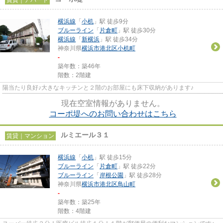
横浜線
「
小机
」駅 徒歩9分
ブルーライン
「
片倉町
」駅 徒歩30分
横浜線
「
新横浜
」駅 徒歩34分
神奈川県
横浜市港北区
小机町
-
築年数：築46年
階数：2階建
陽当たり良好♪大きなキッチンと２階のお部屋にも床下収納があります♪
現在空室情報がありません。
コーポ堤へのお問い合わせはこちら
ルミエール３１
賃貸｜マンション
横浜線
「
小机
」駅 徒歩15分
ブルーライン
「
片倉町
」駅 徒歩22分
ブルーライン
「
岸根公園
」駅 徒歩28分
神奈川県
横浜市港北区
鳥山町
-
築年数：築25年
階数：4階建