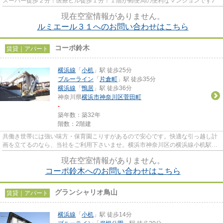
スーパー徒歩２分！医療ビル徒歩１分！１階が郵便局の便利なマンションです♪
現在空室情報がありません。
ルミエール３１へのお問い合わせはこちら
コーポ鈴木
賃貸｜アパート
横浜線
「
小机
」駅 徒歩25分
ブルーライン
「
片倉町
」駅 徒歩35分
横浜線
「
鴨居
」駅 徒歩36分
神奈川県
横浜市神奈川区
菅田町
-
築年数：築32年
階数：2階建
共働き世帯には強い味方・保育園こりすがあるので安心です。快適な引っ越し計
画を立てるのなら、当社をご利用下さいませ。横浜市神奈川区の横浜線小机駅近
辺の物件を公開中。045-548-4...
現在空室情報がありません。
コーポ鈴木へのお問い合わせはこちら
グランシャリオ鳥山
賃貸｜アパート
横浜線
「
小机
」駅 徒歩14分