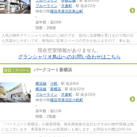
ブルーライン
「
岸根公園
」駅 徒歩20分
ブルーライン
「
片倉町
」駅 徒歩22分
神奈川県
横浜市港北区
鳥山町
-
築年数：築29年
階数：2階建
人気の物件グランシャリオ鳥山のご紹介です。室内に洗濯機を置けるので雨の日
も洗濯がしやすいです。敷地内に駐車スペースの空きがありますので、車がある
方にも安心していただけます...
現在空室情報がありません。
グランシャリオ鳥山へのお問い合わせはこちら
パークコート新横浜
賃貸｜アパート
横浜線
「
小机
」駅 徒歩8分
横浜線
「
新横浜
」駅 徒歩32分
ブルーライン
「
片倉町
」駅 徒歩33分
神奈川県
横浜市港北区
小机町
-
築年数：築11年
階数：2階建
『パークコート新横浜』の最新情報。報友興産株式会社おすすめの物件情報は他
にもございます。希望条件からお部屋探しも致します。お問合せの際は045-548-
4921から。