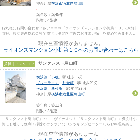
神奈川県
横浜市港北区
鳥山町
-
築年数：築45年
階数：4階建
お気軽にお問い合わせ下さい⇒⇒⇒「ライオンズマンション小机第１０」の物件
情報。報友興産株式会社で横浜市港北区付近のお住まい探しを始めてみません
か。ご覧いただいている物件以外に...
現在空室情報がありません。
ライオンズマンション小机第１０へのお問い合わせはこちら
サンクレスト鳥山町
賃貸｜マンション
横浜線
「
小机
」駅 徒歩16分
ブルーライン
「
片倉町
」駅 徒歩21分
横浜線
「
新横浜
」駅 徒歩29分
神奈川県
横浜市港北区
鳥山町
-
築年数：築11年
階数：3階建
「サンクレスト鳥山町」のここがイチオシ！『サンクレスト鳥山町』：横浜線小
机にも近くて便利！掃除がラクラクなIHクッキングヒーターならお料理も楽しめ
ます◎角部屋で人通りが少なく...
現在空室情報がありません。