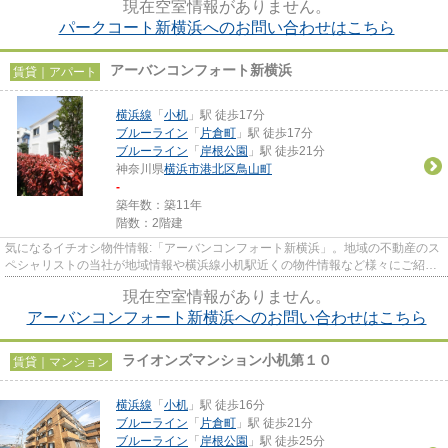
現在空室情報がありません。
パークコート新横浜へのお問い合わせはこちら
アーバンコンフォート新横浜
賃貸｜アパート
横浜線
「
小机
」駅 徒歩17分
ブルーライン
「
片倉町
」駅 徒歩17分
ブルーライン
「
岸根公園
」駅 徒歩21分
神奈川県
横浜市港北区
鳥山町
-
築年数：築11年
階数：2階建
気になるイチオシ物件情報:「アーバンコンフォート新横浜」。地域の不動産のス
ペシャリストの当社が地域情報や横浜線小机駅近くの物件情報など様々にご紹介
させて頂きます。まずはご相...
現在空室情報がありません。
アーバンコンフォート新横浜へのお問い合わせはこちら
ライオンズマンション小机第１０
賃貸｜マンション
横浜線
「
小机
」駅 徒歩16分
ブルーライン
「
片倉町
」駅 徒歩21分
ブルーライン
「
岸根公園
」駅 徒歩25分