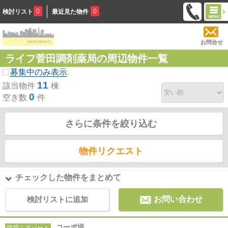
0
0
検討リスト
最近見た物件
お問合せ
ライフ菅田調剤薬局の周辺物件一覧
募集中のみ表示
11
該当物件
棟
0
空き数
件
さらに条件を絞り込む
物件リクエスト
チェックした物件をまとめて
検討リストに追加
お問い合わせ
コーポ堤
賃貸｜アパート