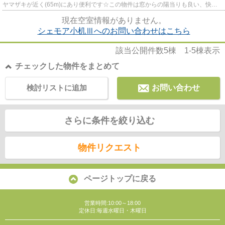
ヤマザキが近く(65m)にあり便利です☆この物件は窓からの陽当りも良い、快適
な環境の整った物件です☆使い勝手...
現在空室情報がありません。
シェモア小机Ⅲへのお問い合わせはこちら
該当公開件数
5
棟
1-5
棟表示
チェックした物件をまとめて
検討リストに追加
お問い合わせ
さらに条件を絞り込む
物件リクエスト
ページトップに戻る
営業時間:10:00～18:00
定休日:毎週水曜日・木曜日