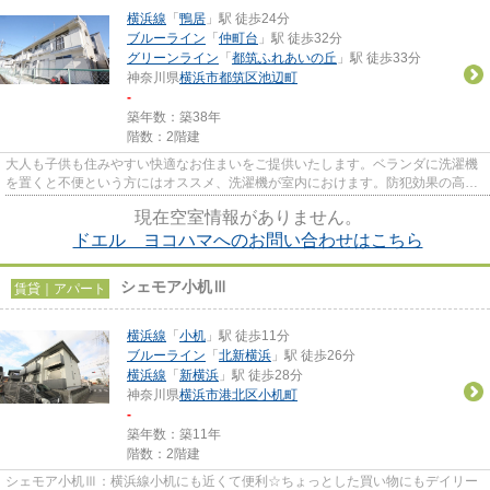
横浜線
「
鴨居
」駅 徒歩24分
ブルーライン
「
仲町台
」駅 徒歩32分
グリーンライン
「
都筑ふれあいの丘
」駅 徒歩33分
神奈川県
横浜市都筑区
池辺町
-
築年数：築38年
階数：2階建
大人も子供も住みやすい快適なお住まいをご提供いたします。ベランダに洗濯機
を置くと不便という方にはオススメ、洗濯機が室内におけます。防犯効果の高
い、管理人巡回あり。新生活を...
現在空室情報がありません。
ドエル ヨコハマへのお問い合わせはこちら
シェモア小机Ⅲ
賃貸｜アパート
横浜線
「
小机
」駅 徒歩11分
ブルーライン
「
北新横浜
」駅 徒歩26分
横浜線
「
新横浜
」駅 徒歩28分
神奈川県
横浜市港北区
小机町
-
築年数：築11年
階数：2階建
シェモア小机Ⅲ：横浜線小机にも近くて便利☆ちょっとした買い物にもデイリー