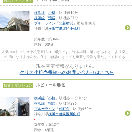
横浜線
「
小机
」駅 徒歩16分
横浜線
「
鴨居
」駅 徒歩27分
ブルーライン
「
北新横浜
」駅 徒歩38分
神奈川県
横浜市港北区
小机町
-
築年数：築36年
階数：6階建
人気の物件クリオ小机壱番館のご紹介です。帰る場所に魅力があると、より楽し
い生活になりませんか。住まいは誰にとっても重要な役割を果たしてくれるもの
です。ご希望の住まいを共に...
現在空室情報がありません。
クリオ小机壱番館へのお問い合わせはこちら
ルピエール港北
賃貸｜マンション
横浜線
「
小机
」駅 徒歩28分車6分
横浜線
「
鴨居
」駅 徒歩29分
ブルーライン
「
仲町台
」駅 徒歩32分
神奈川県
横浜市都筑区
川向町
-
築年数：築12年
階数：4階建