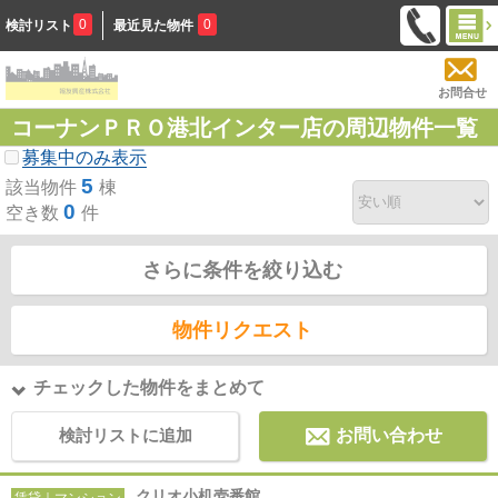
0
0
検討リスト
最近見た物件
お問合せ
コーナンＰＲＯ港北インター店の周辺物件一覧
募集中のみ表示
5
該当物件
棟
0
空き数
件
さらに条件を絞り込む
物件リクエスト
チェックした物件をまとめて
検討リストに追加
お問い合わせ
クリオ小机壱番館
賃貸｜マンション