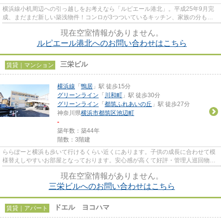
横浜線小机周辺への引っ越しをお考えなら「ルピエール港北」。平成25年9月完
成、まだまだ新しい築浅物件！コンロが3つついているキッチン、家族の分もラ
クラク調理！欠かせない条件の1...
現在空室情報がありません。
ルピエール港北へのお問い合わせはこちら
三栄ビル
賃貸｜マンション
横浜線
「
鴨居
」駅 徒歩15分
グリーンライン
「
川和町
」駅 徒歩30分
グリーンライン
「
都筑ふれあいの丘
」駅 徒歩27分
神奈川県
横浜市都筑区
池辺町
-
築年数：築44年
階数：3階建
ららぽーと横浜も歩いて行けるくらい近くにあります。子供の成長に合わせて模
様替えしやすいお部屋となっております。安心感が高くて好評・管理人巡回物
件。快適な室内環境を保ってく...
現在空室情報がありません。
三栄ビルへのお問い合わせはこちら
ドエル ヨコハマ
賃貸｜アパート