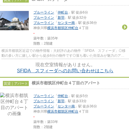
ブルーライン
「
仲町台
」駅 徒歩6分
ブルーライン
「
新羽
」駅 徒歩32分
ブルーライン
「
センター南
」駅 徒歩36分
神奈川県
横浜市都筑区
仲町台
４丁目
-
築年数：築35年
階数：2階建
横浜市都筑区近辺での物件情報：大好評のあの物件「SFIDA スフィーダ」◎移
動の多い方に嬉しい駅から徒歩6分の物件です◎落ち着いた街並みが魅力のアパ
ートはこちらです◎陽当たりが良好...
現在空室情報がありません。
SFIDA スフィーダへのお問い合わせはこちら
横浜市都筑区仲町台４丁目のアパート
賃貸｜アパート
ブルーライン
「
仲町台
」駅 徒歩5分
ブルーライン
「
新羽
」駅 徒歩33分
ブルーライン
「
センター南
」駅 徒歩36分
神奈川県
横浜市都筑区
仲町台
４丁目
-
築年数：築33年
階数：2階建