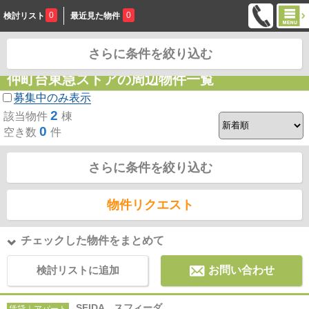
0
0
検討リスト
最近見た物件
さらに条件を絞り込む
お問合せ
仲町台東急ストアの周辺物件一覧
募集中のみ表示
2
該当物件
棟
0
空き数
件
さらに条件を絞り込む
物件リクエスト
チェックした物件をまとめて
検討リストに追加
お問い合わせ
SFIDA スフィーダ
賃貸｜アパート