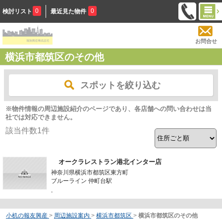
0
0
検討リスト
最近見た物件
お問合せ
横浜市都筑区のその他
スポットを絞り込む
※物件情報の周辺施設紹介のページであり、各店舗への問い合わせは当
社では対応できません。
該当件数
1
件
オークラレストラン港北インター店
神奈川県横浜市都筑区東方町
ブルーライン 仲町台駅
-
小机の報友興産
>
周辺施設案内
>
横浜市都筑区
>
横浜市都筑区のその他