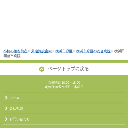
小机の報友興産
>
周辺施設案内
>
横浜市緑区
>
横浜市緑区の総合病院
>
横浜田
園都市病院
ページトップに戻る
営業時間:10:00～18:00
定休日:毎週水曜日・木曜日
ホーム
会社概要
お問い合わせ