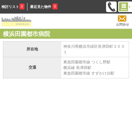
0
0
検討リスト
最近見た物件
お問合せ
横浜田園都市病院
神奈川県横浜市緑区長津田町３０３
所在地
１
東急田園都市線 つくし野駅
交通
横浜線 長津田駅
東急田園都市線 すずかけ台駅