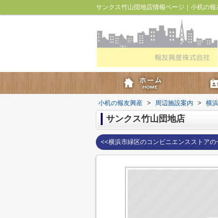
サンクス竹山団地店情報ページ｜小机の報
小机の報友興産
>
周辺施設案内
>
横
サンクス竹山団地店
<<横浜市緑区のコンビニエンスストアの