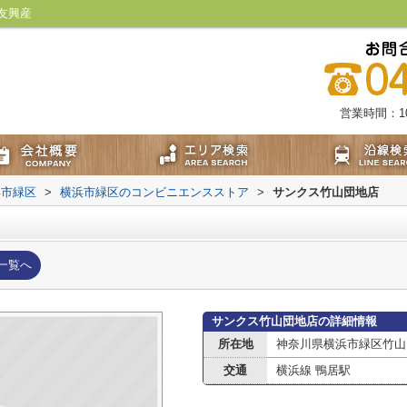
友興産
営業時間：10:
浜市緑区
>
横浜市緑区のコンビニエンスストア
>
サンクス竹山団地店
一覧へ
サンクス竹山団地店の詳細情報
所在地
神奈川県横浜市緑区竹山
交通
横浜線 鴨居駅