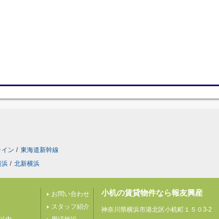
ライン
/
東海道新幹線
横浜
/
北新横浜
小机の賃貸物件なら報友興産
お問い合わせ
スタッフ紹介
神奈川県横浜市港北区小机町１５０3-2