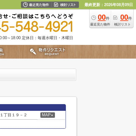
最終更新：2026年08月09日
00
00
件
件
最近見た物件
検討リスト
00～18:00
定休日：毎週水曜日・木曜日
１丁目１９－２
MAP
▼