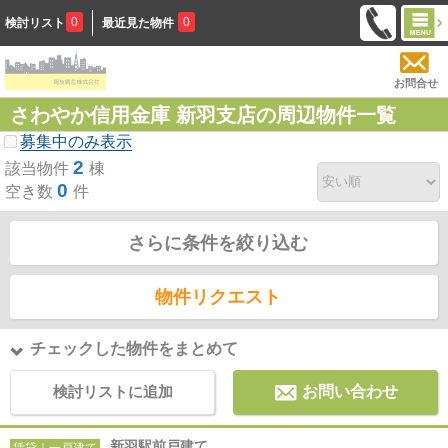
0
0
検討リスト
最近見た物件
お問合せ
さわやか信用金庫 新羽支店の周辺物件一覧
募集中のみ表示
2
該当物件
棟
0
空き数
件
さらに条件を絞り込む
物件リクエスト
チェックした物件をまとめて
検討リストに追加
お問い合わせ
新羽駅前戸建て
賃貸｜一戸建て