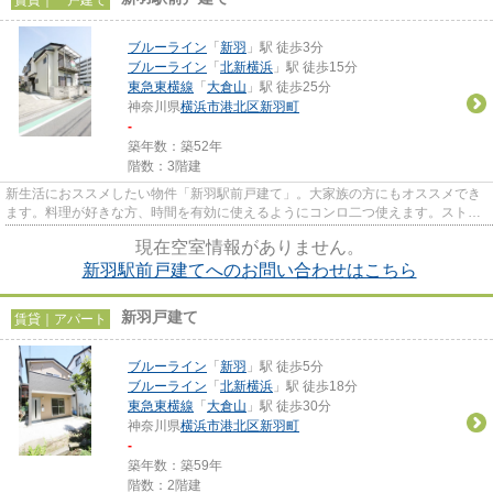
ブルーライン
「
新羽
」駅 徒歩3分
ブルーライン
「
北新横浜
」駅 徒歩15分
東急東横線
「
大倉山
」駅 徒歩25分
神奈川県
横浜市港北区
新羽町
-
築年数：築52年
階数：3階建
新生活におススメしたい物件「新羽駅前戸建て」。大家族の方にもオススメでき
ます。料理が好きな方、時間を有効に使えるようにコンロ二つ使えます。ストレ
スが溜まりにくいのは日が当...
現在空室情報がありません。
新羽駅前戸建てへのお問い合わせはこちら
新羽戸建て
賃貸｜アパート
ブルーライン
「
新羽
」駅 徒歩5分
ブルーライン
「
北新横浜
」駅 徒歩18分
東急東横線
「
大倉山
」駅 徒歩30分
神奈川県
横浜市港北区
新羽町
-
築年数：築59年
階数：2階建