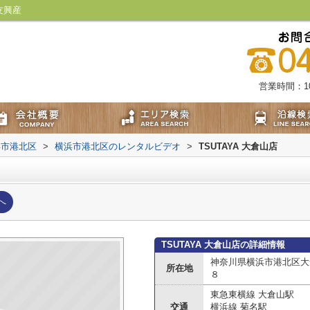
友興産
営業時間：10:
浜市港北区
>
横浜市港北区のレンタルビデオ
>
TSUTAYA 大倉山店
へ
TSUTAYA 大倉山店の詳細情報
神奈川県横浜市港北区大
所在地
８
東急東横線 大倉山駅
交通
横浜線 菊名駅