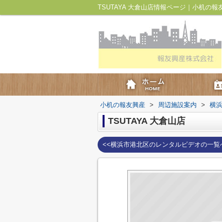
TSUTAYA 大倉山店情報ページ｜小机の報
小机の報友興産
>
周辺施設案内
>
横
TSUTAYA 大倉山店
<<横浜市港北区のレンタルビデオの一覧