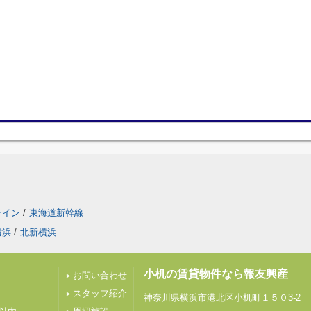
ライン
/
東海道新幹線
横浜
/
北新横浜
小机の賃貸物件なら報友興産
お問い合わせ
スタッフ紹介
神奈川県横浜市港北区小机町１５０3-2