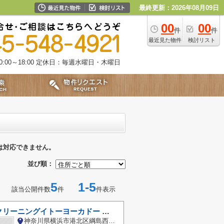
最終更新：2026年08月09日
00
00
件
件
最近見た物件
検討リスト
00～18:00
定休日：毎週水曜日・木曜日
は対応できません。
並び順：
5
1-5
該当公開件数
件
件表示
ホープのクリーニングイトーヨーカドー 綱島店
神奈川県横浜市港北区綱島西２丁目