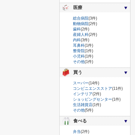
医療
総合病院
(3件)
動物病院
(2件)
歯科
(2件)
産婦人科
(2件)
内科
(3件)
耳鼻科
(1件)
整骨院
(1件)
小児科
(1件)
その他
(1件)
買う
スーパー
(14件)
コンビニエンスストア
(11件)
インテリア
(2件)
ショッピングセンター
(1件)
生活雑貨店
(1件)
その他
(5件)
食べる
弁当
(2件)