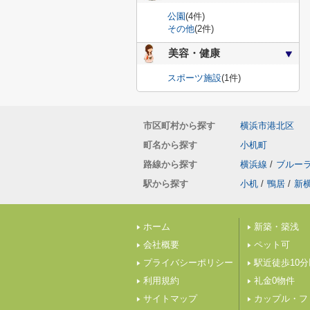
公園
(4件)
その他
(2件)
美容・健康
スポーツ施設
(1件)
市区町村から探す
横浜市港北区
町名から探す
小机町
路線から探す
横浜線
/
ブルー
駅から探す
小机
/
鴨居
/
新
ホーム
新築・築浅
会社概要
ペット可
プライバシーポリシー
駅近徒歩10
利用規約
礼金0物件
サイトマップ
カップル・フ