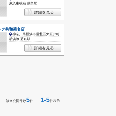
東急東横線 綱島駅
ング共和菊名店
神奈川県横浜市港北区大豆戸町
横浜線 菊名駅
5
1-5
該当公開件数
件
件表示