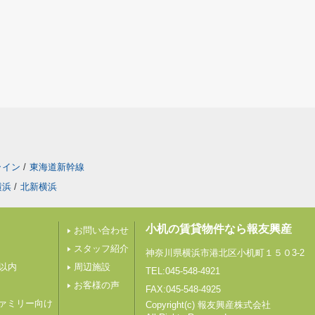
ライン
/
東海道新幹線
横浜
/
北新横浜
小机の賃貸物件なら報友興産
お問い合わせ
スタッフ紹介
神奈川県横浜市港北区小机町１５０3-2
分以内
周辺施設
TEL:045-548-4921
お客様の声
FAX:045-548-4925
ァミリー向け
Copyright(c) 報友興産株式会社