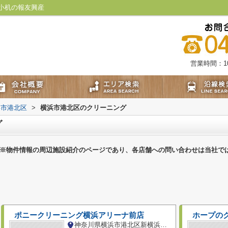
小机の報友興産
営業時間：10:
浜市港北区
>
横浜市港北区のクリーニング
グ
※物件情報の周辺施設紹介のページであり、各店舗への問い合わせは当社で
ポニークリーニング横浜アリーナ前店
神奈川県横浜市港北区新横浜３丁目