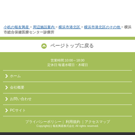
小机の報友興産
>
周辺施設案内
>
横浜市港北区
>
横浜市港北区のその他
>
横浜
市総合保健医療センター診療所
ページトップに戻る
営業時間:10:00～18:00
定休日:毎週水曜日・木曜日
ホーム
会社概要
お問い合わせ
PCサイト
プライバシーポリシー
利用規約
｜アクセスマップ
｜
Copyright(c) 報友興産株式会社 All rights reserved.