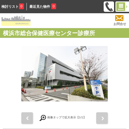
0
0
検討リスト
最近見た物件
お問合せ
横浜市総合保健医療センター診療所
前
次
画像タップで拡大表示【
1
/1】