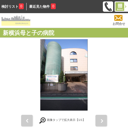
0
0
検討リスト
最近見た物件
お問合せ
新横浜母と子の病院
前
次
画像タップで拡大表示【
1
/1】