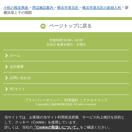
小机の報友興産
>
周辺施設案内
>
横浜市港北区
>
横浜市港北区の産婦人科
>
新
横浜母と子の病院
ページトップに戻る
営業時間:10:00～18:00
定休日:毎週水曜日・木曜日
ホーム
会社概要
お問い合わせ
PCサイト
プライバシーポリシー
利用規約
｜アクセスマップ
｜
Copyright(c) 報友興産株式会社 All rights reserved.
当サイトでは、お客様の当サイト利用状況把握、サービス向上検討を目的と
して、クッキー（Cookie）を使用しています。
詳しくは、当社の
「Cookieの取扱いについて」
をご確認ください。