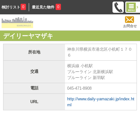
0
0
検討リスト
最近見た物件
お問合せ
デイリーヤマザキ
神奈川県横浜市港北区小机町１７０
所在地
６
横浜線 小机駅
交通
ブルーライン 北新横浜駅
ブルーライン 新羽駅
電話
045-471-8908
http://www.daily-yamazaki.jp/index.ht
URL
ml