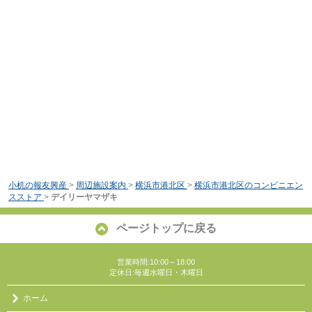
小机の報友興産
>
周辺施設案内
>
横浜市港北区
>
横浜市港北区のコンビニエン
スストア
>
デイリーヤマザキ
ページトップに戻る
営業時間:10:00～18:00
定休日:毎週水曜日・木曜日
ホーム