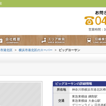
産
営業時間：10:
浜市港北区
>
横浜市港北区のスーパー
>
ビッグヨーサン
ビッグヨーサンの詳細情報
所在地
神奈川県横浜市港北区樽
東急東横線 綱島駅
交通
東急東横線 大倉山駅
グリーンライン 日吉本