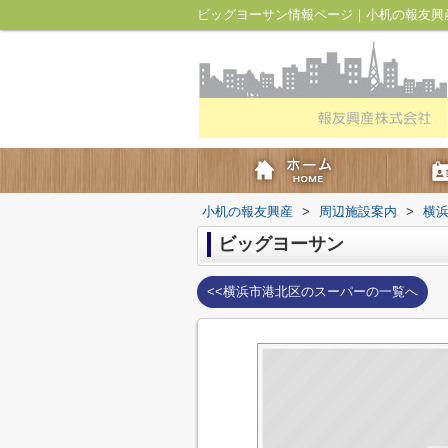
ビッグヨーサン情報ページ｜小机の報友興
小机の報友興産
>
周辺施設案内
>
横
ビッグヨーサン
<<横浜市港北区のスーパーの一覧へ