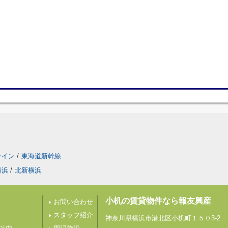
ライン
/
東海道新幹線
横浜
/
北新横浜
小机の賃貸物件なら報友興産
お問い合わせ
スタッフ紹介
神奈川県横浜市港北区小机町１５０3-2