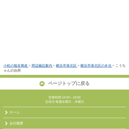
小机の報友興産
>
周辺施設案内
>
横浜市港北区
>
横浜市港北区の弁当
>
こうち
ゃんの台所
ページトップに戻る
営業時間:10:00～18:00
定休日:毎週水曜日・木曜日
ホーム
会社概要