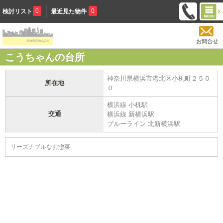
0
0
検討リスト
最近見た物件
お問合せ
こうちゃんの台所
神奈川県横浜市港北区小机町２５０
所在地
０
横浜線 小机駅
交通
横浜線 新横浜駅
ブルーライン 北新横浜駅
リーズナブルなお惣菜