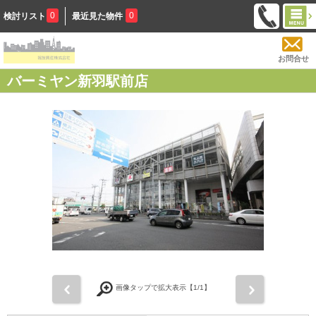
0
0
検討リスト
最近見た物件
お問合せ
バーミヤン新羽駅前店
前
次
画像タップで拡大表示【
1
/1】