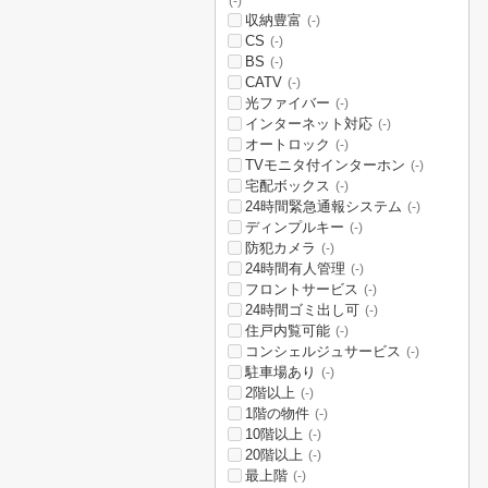
(-)
収納豊富
(-)
CS
(-)
BS
(-)
CATV
(-)
光ファイバー
(-)
インターネット対応
(-)
オートロック
(-)
TVモニタ付インターホン
(-)
宅配ボックス
(-)
24時間緊急通報システム
(-)
ディンプルキー
(-)
防犯カメラ
(-)
24時間有人管理
(-)
フロントサービス
(-)
24時間ゴミ出し可
(-)
住戸内覧可能
(-)
コンシェルジュサービス
(-)
駐車場あり
(-)
2階以上
(-)
1階の物件
(-)
10階以上
(-)
20階以上
(-)
最上階
(-)