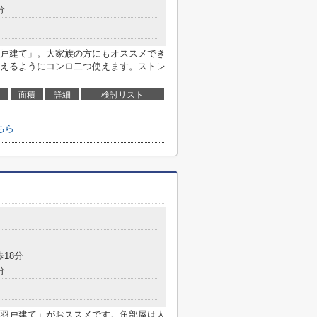
分
戸建て」。大家族の方にもオススメでき
えるようにコンロ二つ使えます。ストレ
面積
詳細
検討リスト
ちら
歩18分
分
羽戸建て」がおススメです。角部屋は人