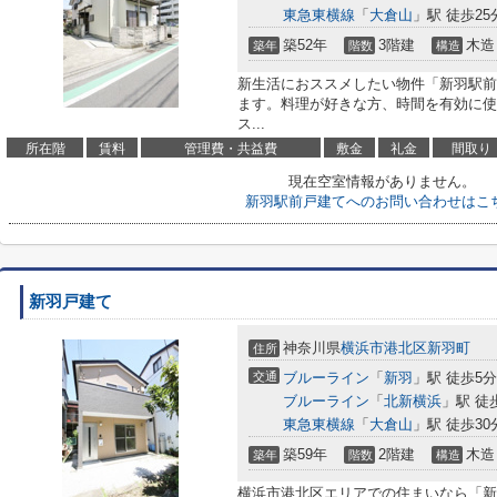
東急東横線
「
大倉山
」駅 徒歩25
築52年
3階建
木造
築年
階数
構造
新生活におススメしたい物件「新羽駅前
ます。料理が好きな方、時間を有効に使
ス...
所在階
賃料
管理費・共益費
敷金
礼金
間取り
現在空室情報がありません。
新羽駅前戸建てへのお問い合わせはこ
新羽戸建て
神奈川県
横浜市港北区
新羽町
住所
交通
ブルーライン
「
新羽
」駅 徒歩5分
ブルーライン
「
北新横浜
」駅 徒
東急東横線
「
大倉山
」駅 徒歩30
築59年
2階建
木造
築年
階数
構造
横浜市港北区エリアでの住まいなら「新