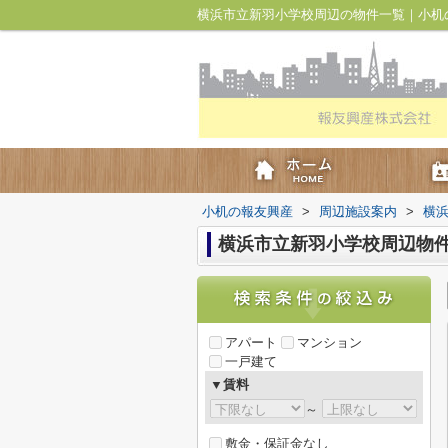
横浜市立新羽小学校周辺の物件一覧｜小机
小机の報友興産
>
周辺施設案内
>
横
横浜市立新羽小学校周辺物
アパート
マンション
一戸建て
▼賃料
～
敷金・保証金なし