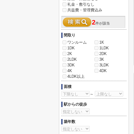
礼金・敷引なし
共益費・管理費込み
2
件が該当
間取り
ワンルーム
1K
1DK
1LDK
2K
2DK
2LDK
3K
3DK
3LDK
4K
4DK
4LDK以上
面積
～
駅からの徒歩
築年数