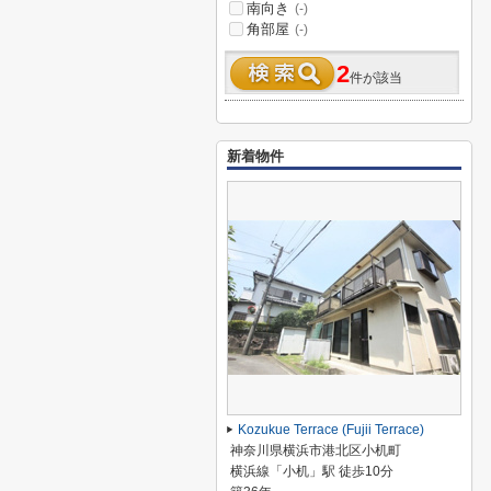
南向き
(-)
角部屋
(-)
2
件が該当
新着物件
Kozukue Terrace (Fujii Terrace)
神奈川県横浜市港北区小机町
横浜線「小机」駅 徒歩10分