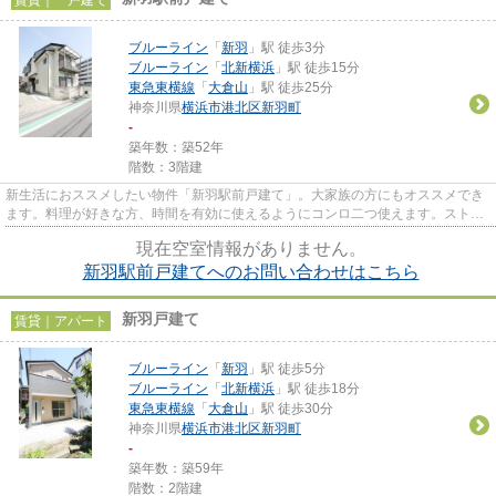
ブルーライン
「
新羽
」駅 徒歩3分
ブルーライン
「
北新横浜
」駅 徒歩15分
東急東横線
「
大倉山
」駅 徒歩25分
神奈川県
横浜市港北区
新羽町
-
築年数：築52年
階数：3階建
新生活におススメしたい物件「新羽駅前戸建て」。大家族の方にもオススメでき
ます。料理が好きな方、時間を有効に使えるようにコンロ二つ使えます。ストレ
スが溜まりにくいのは日が当...
現在空室情報がありません。
新羽駅前戸建てへのお問い合わせはこちら
新羽戸建て
賃貸｜アパート
ブルーライン
「
新羽
」駅 徒歩5分
ブルーライン
「
北新横浜
」駅 徒歩18分
東急東横線
「
大倉山
」駅 徒歩30分
神奈川県
横浜市港北区
新羽町
-
築年数：築59年
階数：2階建