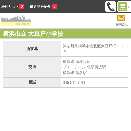
0
0
検討リスト
最近見た物件
お問合せ
横浜市立 大豆戸小学校
神奈川県横浜市港北区大豆戸町７５
所在地
９
横浜線 新横浜駅
交通
ブルーライン 北新横浜駅
横浜線 菊名駅
電話
045-543-7911