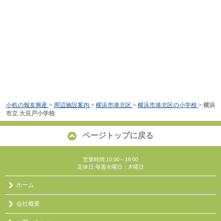
小机の報友興産
>
周辺施設案内
>
横浜市港北区
>
横浜市港北区の小学校
>
横浜
市立 大豆戸小学校
ページトップに戻る
営業時間:10:00～18:00
定休日:毎週水曜日・木曜日
ホーム
会社概要