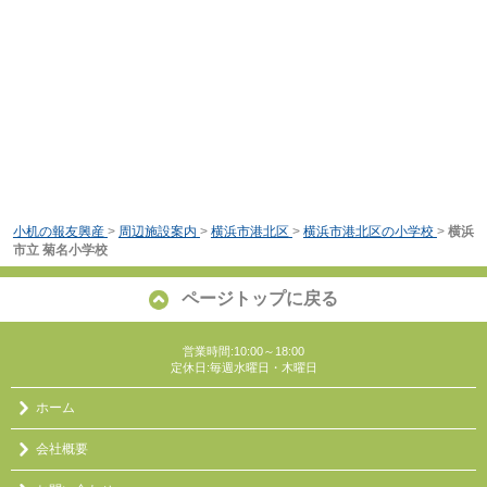
小机の報友興産
>
周辺施設案内
>
横浜市港北区
>
横浜市港北区の小学校
>
横浜
市立 菊名小学校
ページトップに戻る
営業時間:10:00～18:00
定休日:毎週水曜日・木曜日
ホーム
会社概要