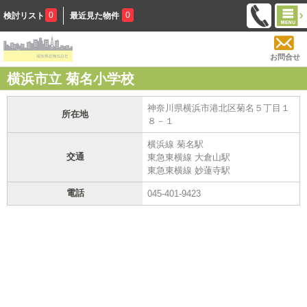
0
0
検討リスト
最近見た物件
お問合せ
横浜市立 菊名小学校
神奈川県横浜市港北区菊名５丁目１
所在地
８－１
横浜線 菊名駅
交通
東急東横線 大倉山駅
東急東横線 妙蓮寺駅
電話
045-401-9423