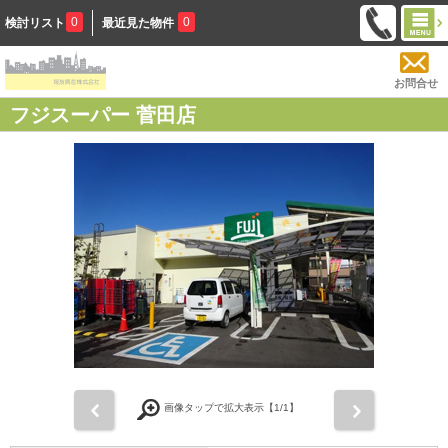
0
0
検討リスト
最近見た物件
お問合せ
フジスーパー 菅田店
前
次
画像タップで拡大表示【
1
/1】