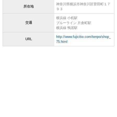
神奈川県横浜市神奈川区菅田町１７
所在地
９３
横浜線 小机駅
交通
ブルーライン 片倉町駅
横浜線 鴨居駅
http://www.fujicitio.com/tenpo/shop_
URL
75.html