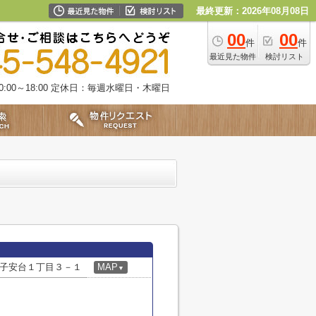
最終更新：2026年08月08日
00
00
件
件
最近見た物件
検討リスト
00～18:00
定休日：毎週水曜日・木曜日
子安台１丁目３－１
MAP
▼