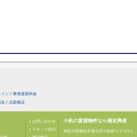
ライン
/
東海道新幹線
横浜
/
北新横浜
小机の賃貸物件なら報友興産
お問い合わせ
スタッフ紹介
神奈川県横浜市港北区小机町１５０3-2