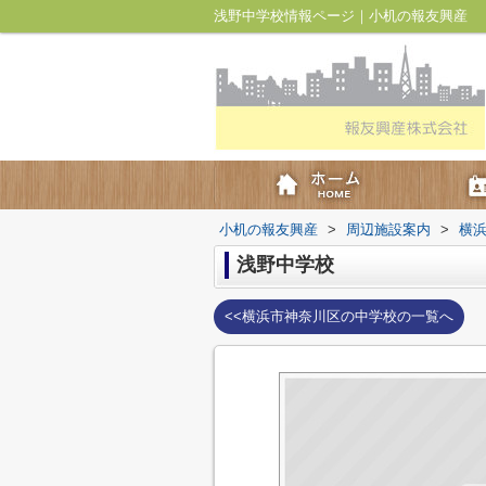
浅野中学校情報ページ｜小机の報友興産
小机の報友興産
>
周辺施設案内
>
横
浅野中学校
<<横浜市神奈川区の中学校の一覧へ