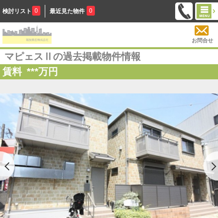
0
0
検討リスト
最近見た物件
お問合せ
マピェスⅡの過去掲載物件情報
賃料
***
万円