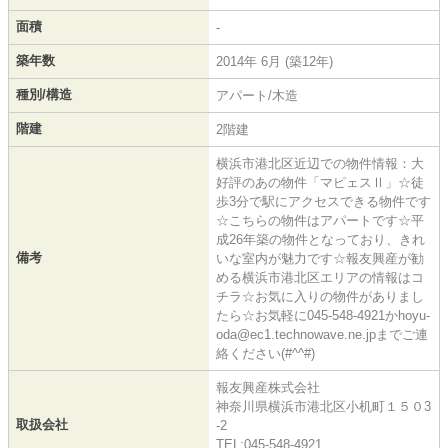
面積
-
築年数
2014年 6月 (築12年)
種別/構造
アパート/木造
階建
2階建
横浜市港北区近辺での物件情報：大
好評のあの物件「マピェスⅡ」☆徒
歩3分で駅にアクセスできる物件です
☆こちらの物件はアパートです☆平
成26年築の物件となっており、きれ
備考
いな室内が魅力です☆報友興産が勧
める横浜市港北区エリアの情報はコ
チラ☆お気に入りの物件がありまし
たら☆お気軽に045-548-4921かhoyu-
oda@ec1.technowave.ne.jpまでご連
絡ください(#^^#)
報友興産株式会社
神奈川県横浜市港北区小机町１５０3
取扱会社
-2
TEL:045-548-4921