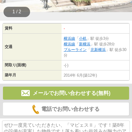
1 / 2
賃料
-
横浜線
「
小机
」駅 徒歩3分
横浜線
「
新横浜
」駅 徒歩28分
交通
ブルーライン
「
北新横浜
」駅 徒歩30
分
間取り(面積)
-(-)
築年月
2014年 6月(築12年)
メールでお問い合わせする(無料)
電話でお問い合わせする
ぜひ一度見ていただきたい、「マピェスⅡ」です！築8年
の設備が充実した物件です！落ち着いた街並みが魅力のア