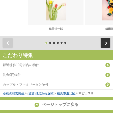
織田洋一郎
織田
前
こだわり特集
駅近徒歩10分以内の物件
礼金0円物件
カップル・ファミリー向け物件
小机の報友興産
>
(賃貸)地域から探す
>
横浜市港北区
>
マピェスⅡ
ページトップに戻る