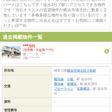
パートはこちらです！徒歩3分で駅にアクセスできる物件
です！当社オススメの賃貸物件が横浜市港北区に数多く立
地しています！多種多様な物件を取り扱っているので、き
っと希望する物件に出会えるはずです！お気軽にご連絡く
ださい(#^^#)
過去掲載物件一覧
***
万円
(管理費・共益費 ***円)
敷：***｜礼：***
1階 / *** / ***
所在地
神奈川県
横浜市港北区
小机町
横浜線
「
小机
」駅 徒歩3分
横浜線
「
新横浜
」駅 徒歩28分
交通
ブルーライン
「
北新横浜
」駅 徒歩30
分
賃料
-
管理費等
-