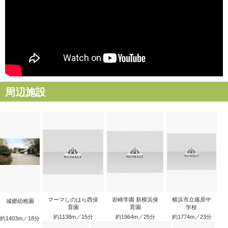
周辺施設
マーマしのはら西保
岩崎学園 新横浜保
横浜市立篠原中
城郷幼稚園
育園
育園
学校
約1138m／15分
約1964m／25分
約1774m／23分
約1403m／18分