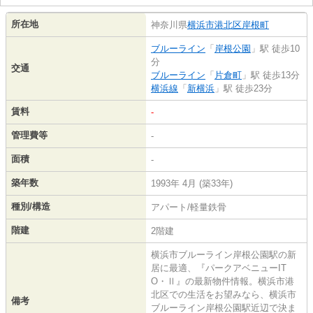
所在地
神奈川県
横浜市港北区
岸根町
ブルーライン
「
岸根公園
」駅 徒歩10
分
交通
ブルーライン
「
片倉町
」駅 徒歩13分
横浜線
「
新横浜
」駅 徒歩23分
賃料
-
管理費等
-
面積
-
築年数
1993年 4月 (築33年)
種別/構造
アパート/軽量鉄骨
階建
2階建
横浜市ブルーライン岸根公園駅の新
居に最適、『パークアベニューIT
O・Ⅱ』の最新物件情報。横浜市港
北区での生活をお望みなら、横浜市
備考
ブルーライン岸根公園駅近辺で決ま