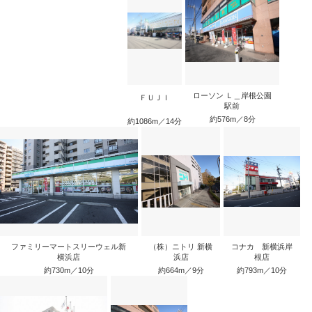
ローソン Ｌ＿岸根公園
ＦＵＪＩ
駅前
約576m／8分
約1086m／14分
ファミリーマートスリーウェル新
（株）ニトリ 新横
コナカ 新横浜岸
横浜店
浜店
根店
約730m／10分
約664m／9分
約793m／10分