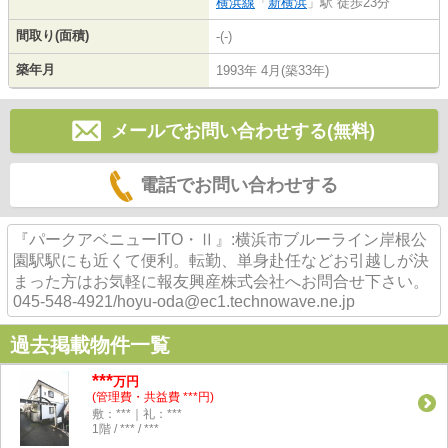
横浜線
「
新横浜
」駅 徒歩23分
間取り(面積)
-(-)
築年月
1993年 4月(築33年)
メールでお問い合わせする(無料)
電話でお問い合わせする
『パークアベニューITO・Ⅱ』:横浜市ブルーライン岸根公
園駅駅にも近くて便利。転勤、単身赴任などお引越しが決
まった方はお気軽に報友興産株式会社へお問合せ下さい。
045-548-4921/hoyu-oda@ec1.technowave.ne.jp
過去掲載物件一覧
***
万円
(管理費・共益費 ***円)
敷：***｜礼：***
1階 / *** / ***