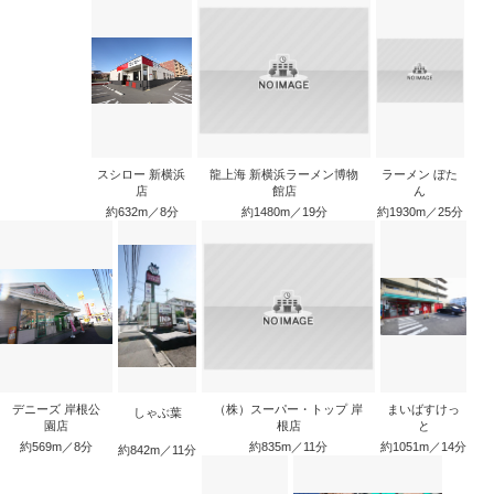
スシロー 新横浜
龍上海 新横浜ラーメン博物
ラーメン ぼた
店
館店
ん
約632m／8分
約1480m／19分
約1930m／25分
デニーズ 岸根公
（株）スーパー・トップ 岸
まいばすけっ
しゃぶ葉
園店
根店
と
約569m／8分
約835m／11分
約1051m／14分
約842m／11分