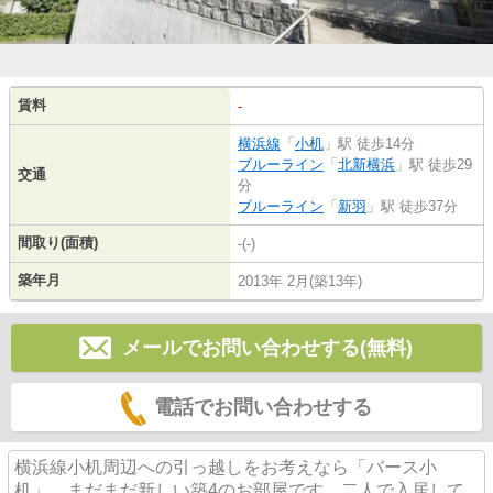
賃料
-
横浜線
「
小机
」駅 徒歩14分
ブルーライン
「
北新横浜
」駅 徒歩29
交通
分
ブルーライン
「
新羽
」駅 徒歩37分
間取り(面積)
-(-)
築年月
2013年 2月(築13年)
メールでお問い合わせする(無料)
電話でお問い合わせする
横浜線小机周辺への引っ越しをお考えなら「バース小
机」。まだまだ新しい築4のお部屋です。二人で入居して