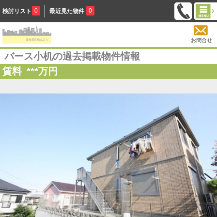
0
0
検討リスト
最近見た物件
お問合せ
バース小机の過去掲載物件情報
賃料
***
万円