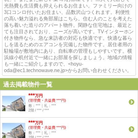
光熱費も生活費も抑えられるお住まい。ファミリー向けの
3口コンロ付いたお住まい、品数沢山つくれます。利便性
の高い魅力溢れる角部屋はこちら。住む人のことを考えた
落ち着いた造りのアパート物件。閑静な住宅地は、最近と
ても注目されており、ニーズが高いです。TVインターホン
付き物件なら、急な来訪者の対応も快適です。快適な暮ら
しを送るためのエアコンを完備した物件です。居住者用の
駐輪場が敷地内にあり、自転車の管理もしやすいです。横
浜線小机付近で一緒にお部屋を探しましょう。地域の情報
も一緒にご紹介しますので、<hoyu-
oda@ec1.technowave.ne.jp>からお問い合わせください。
過去掲載物件一覧
***
万円
(管理費・共益費 ***円)
敷：***｜礼：***
2階 / *** / ***
***
万円
(管理費・共益費 ***円)
敷：***｜礼：***
2階 / *** / ***