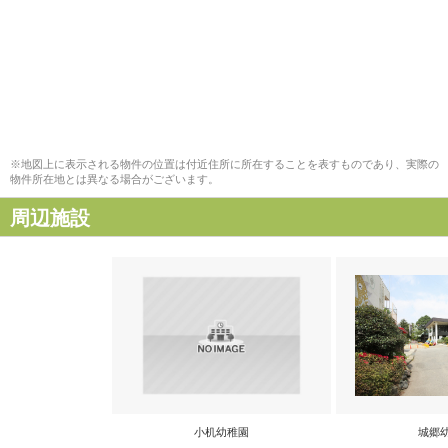
※地図上に表示される物件の位置は付近住所に所在することを表すものであり、実際の
物件所在地とは異なる場合がございます。
周辺施設
小机幼稚園
城郷