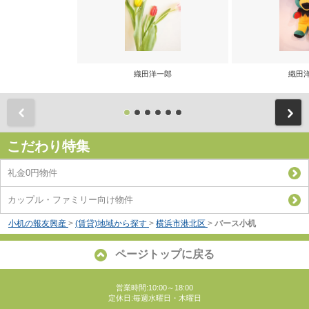
織田洋一郎
織田
前
こだわり特集
礼金0円物件
カップル・ファミリー向け物件
小机の報友興産
>
(賃貸)地域から探す
>
横浜市港北区
>
バース小机
ページトップに戻る
営業時間:10:00～18:00
定休日:毎週水曜日・木曜日