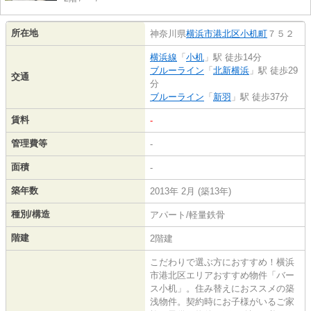
所在地
神奈川県
横浜市港北区
小机町
７５２
横浜線
「
小机
」駅 徒歩14分
ブルーライン
「
北新横浜
」駅 徒歩29
交通
分
ブルーライン
「
新羽
」駅 徒歩37分
賃料
-
管理費等
-
面積
-
築年数
2013年 2月 (築13年)
種別/構造
アパート/軽量鉄骨
階建
2階建
こだわりで選ぶ方におすすめ！横浜
市港北区エリアおすすめ物件「バー
ス小机」。住み替えにおススメの築
浅物件。契約時にお子様がいるご家