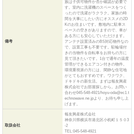
族は子供可物件か否か確認が必要で
す。室内に洗濯機のスペースをつく
ったので洗濯がラクラク。家族の時
間を大事にしたい方にオススメの2D
Kのお住まいです。敷地内に駐車ス
ペースの空きがありますので、車が
ある方にも安心していただけます。
備考
アンテナ設置済みのBS対応物件なの
で、設置工事も不要です。駐輪場付
きの当物件を自転車をお持ちの方に
見て頂きたいです。1台で通年の温度
管理ができるエアコン付きの物件。
環境重視派の方には、閑静な住宅地
がとてもおすすめです。ワクワク、
ドキドキの新生活。まずは報友興産
株式会社でお部屋探しから。お問い
合わせ045-548-4921/hoyu-oda@ec1.t
echnowave.ne.jpより、お待ち申し上
げます。
報友興産株式会社
神奈川県横浜市港北区小机町１５０3
取扱会社
-2
TEL:045-548-4921