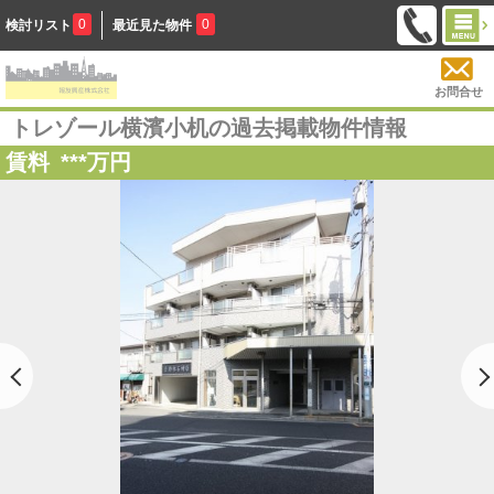
0
0
検討リスト
最近見た物件
お問合せ
トレゾール横濱小机の過去掲載物件情報
賃料
***
万円