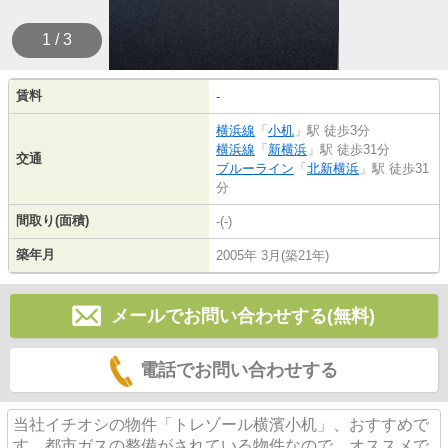
1 / 3
賃料
-
横浜線
「
小机
」駅 徒歩3分
横浜線
「
新横浜
」駅 徒歩31分
交通
ブルーライン
「
北新横浜
」駅 徒歩31
分
間取り(面積)
-(-)
築年月
2005年 3月(築21年)
メールでお問い合わせする(無料)
電話でお問い合わせする
当社イチオシの物件「トレゾール横濱小机」、おすすめで
す。都市ガスの整備がされている物件なので、オススメで