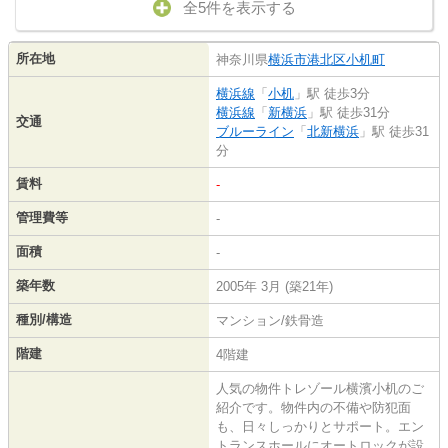
全5件を表示する
所在地
神奈川県
横浜市港北区
小机町
横浜線
「
小机
」駅 徒歩3分
横浜線
「
新横浜
」駅 徒歩31分
交通
ブルーライン
「
北新横浜
」駅 徒歩31
分
賃料
-
管理費等
-
面積
-
築年数
2005年 3月 (築21年)
種別/構造
マンション/鉄骨造
階建
4階建
人気の物件トレゾール横濱小机のご
紹介です。物件内の不備や防犯面
も、日々しっかりとサポート。エン
トランスホールにオートロックが設