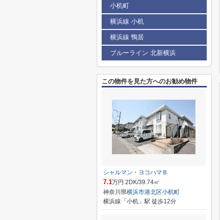
小机町
横浜線 小机
横浜線 鴨居
ブルーライン 北新横浜
この物件を見た方へのお勧め物件
シャルマン・ヨコハマＢ
7.1
万円 2DK/39.74㎡
神奈川県
横浜市港北区
小机町
横浜線「小机」駅 徒歩12分