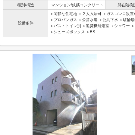
種別/構造
マンション/鉄筋コンクリート
所在階/階
閑静な住宅地
２人入居可
ガスコンロ設置
プロパンガス
公営水道
公共下水
駐輪場
設備条件
バス・トイレ別
追焚機能浴室
シャワー
シューズボックス
BS