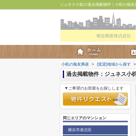
ジュネス小机の過去掲載物件｜小机の報友
小机の報友興産
>
(賃貸)地域から探す
>
過去掲載物件：ジュネス小
▼ご希望のお部屋をお探しします
同じエリアのマンション
横浜市港北区