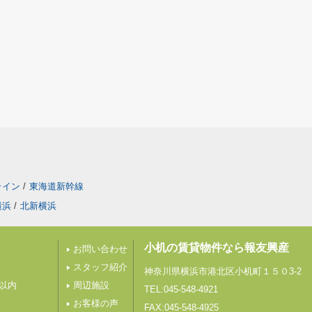
ライン
/
東海道新幹線
横浜
/
北新横浜
小机の賃貸物件なら報友興産
お問い合わせ
スタッフ紹介
神奈川県横浜市港北区小机町１５０3-2
分以内
周辺施設
TEL:045-548-4921
お客様の声
FAX:045-548-4925