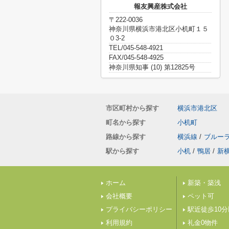
報友興産株式会社
〒222-0036
神奈川県横浜市港北区小机町１５
０3-2
TEL/045-548-4921
FAX/045-548-4925
神奈川県知事 (10) 第12825号
市区町村から探す
横浜市港北区
町名から探す
小机町
路線から探す
横浜線
/
ブルー
駅から探す
小机
/
鴨居
/
新
ホーム
新築・築浅
会社概要
ペット可
プライバシーポリシー
駅近徒歩10
利用規約
礼金0物件