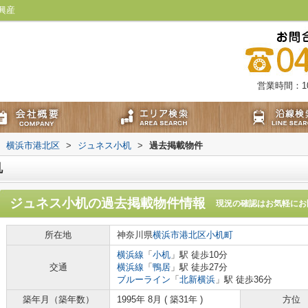
興産
営業時間：10:
横浜市港北区
>
ジュネス小机
>
過去掲載物件
机
ジュネス小机
の過去掲載物件情報
現況の確認はお気軽にお
所在地
神奈川県
横浜市港北区
小机町
横浜線
「
小机
」駅 徒歩10分
交通
横浜線
「
鴨居
」駅 徒歩27分
ブルーライン
「
北新横浜
」駅 徒歩36分
築年月（築年数）
1995年 8月 ( 築31年 )
方位