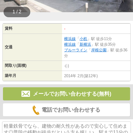
1 / 2
賃料
-
横浜線
「
小机
」駅 徒歩11分
横浜線
「
新横浜
」駅 徒歩35分
交通
ブルーライン
「
岸根公園
」駅 徒歩36
分
間取り(面積)
-(-)
築年月
2014年 2月(築12年)
メールでお問い合わせする(無料)
電話でお問い合わせする
軽量鉄骨でなら、建物の耐久性があるので安心して住めま
す◎普段の移動が徒歩だという方も嬉しい、駅まで11分の