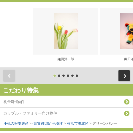
織田洋一郎
織田
前
こだわり特集
礼金0円物件
カップル・ファミリー向け物件
小机の報友興産
>
(賃貸)地域から探す
>
横浜市港北区
>
グリーンバレー