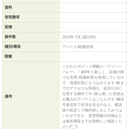
賃料
-
管理費等
-
面積
-
築年数
2014年 2月 (築12年)
種別/構造
アパート/軽量鉄骨
階建
-
こだわりポイント満載の『グリーン
バレー』！築4年と新しく、設備の面
でも充実♪軽量鉄骨を使用しているの
で、地震対策にもつながります♪駅ま
でのアクセスも快適な、徒歩11分に
位置する物件です♪落ち着いた街並み
備考
が魅力のアパートはこちらです♪横浜
市港北区で生活を送るのなら、横浜
線小机近くで物件探しをしてみては
いかがですか。賃貸情報の詳細など
は報友興産までお気軽にご相談くだ
さい(^_^)