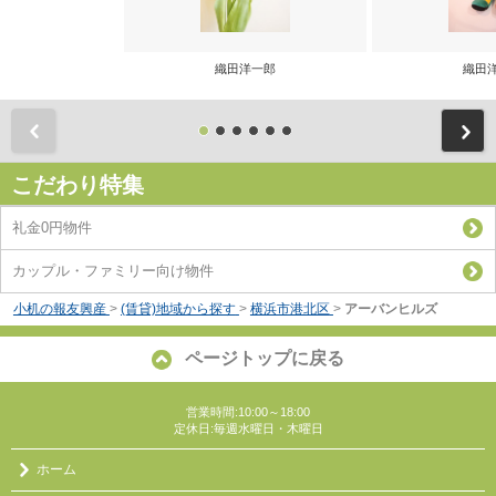
織田洋一郎
織田
前
こだわり特集
礼金0円物件
カップル・ファミリー向け物件
小机の報友興産
>
(賃貸)地域から探す
>
横浜市港北区
>
アーバンヒルズ
ページトップに戻る
営業時間:10:00～18:00
定休日:毎週水曜日・木曜日
ホーム