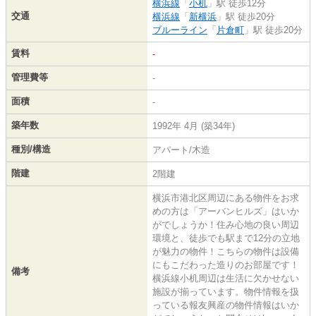
横浜線
「
小机
」駅 徒歩12分
交通
横浜線
「
新横浜
」駅 徒歩20分
ブルーライン
「
片倉町
」駅 徒歩20分
賃料
-
管理費等
-
面積
-
築年数
1992年 4月 (築34年)
種別/構造
アパート/木造
階建
2階建
横浜市港北区周辺にある物件をお求
めの方は「アーバンヒルズ」はいか
がでしょうか！住み心地の良い周辺
環境と、徒歩でも駅まで12分の立地
が魅力の物件！こちらの物件は設備
にもこだわった造りのお部屋です！
備考
横浜線小机周辺は生活に欠かせない
施設が揃っています。物件情報を扱
っている報友興産の物件情報はいか