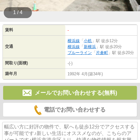
1 / 4
賃料
-
横浜線
「
小机
」駅 徒歩12分
交通
横浜線
「
新横浜
」駅 徒歩20分
ブルーライン
「
片倉町
」駅 徒歩20分
間取り(面積)
-(-)
築年月
1992年 4月(築34年)
メールでお問い合わせする(無料)
電話でお問い合わせする
幅広い方に好評の物件で、駅へも徒歩12分でアクセスする
事が可能です♪新しい生活にオススメなのが、こちらのア
パートです♪横浜市港北区より、快適な物件情報を報友興