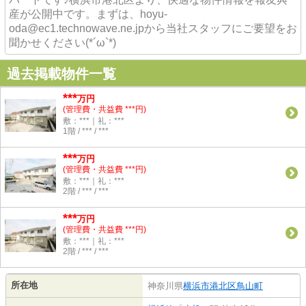
産が公開中です。まずは、hoyu-
oda@ec1.technowave.ne.jpから当社スタッフにご要望をお
聞かせください(*´ω`*)
過去掲載物件一覧
***
万円
(管理費・共益費 ***円)
敷：***｜礼：***
1階 / *** / ***
***
万円
(管理費・共益費 ***円)
敷：***｜礼：***
2階 / *** / ***
***
万円
(管理費・共益費 ***円)
敷：***｜礼：***
2階 / *** / ***
所在地
神奈川県
横浜市港北区
鳥山町