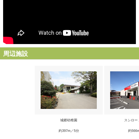
周辺施設
城郷幼稚園
スシロー
約397m／5分
約566