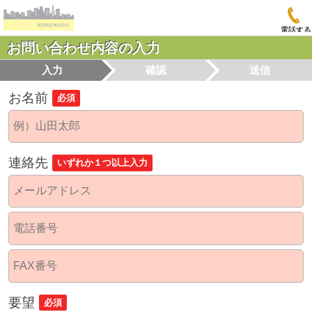
電話する
お問い合わせ内容の入力
入力
確認
送信
お名前
必須
連絡先
いずれか１つ以上入力
要望
必須