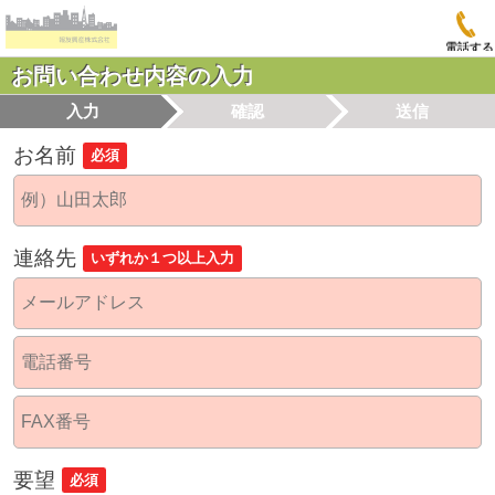
電話する
お問い合わせ内容の入力
入力
確認
送信
お名前
必須
連絡先
いずれか１つ以上入力
要望
必須